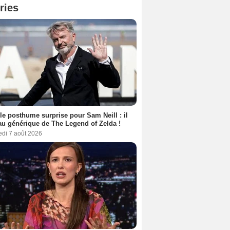
ries
le posthume surprise pour Sam Neill : il
au générique de The Legend of Zelda !
edi 7 août 2026