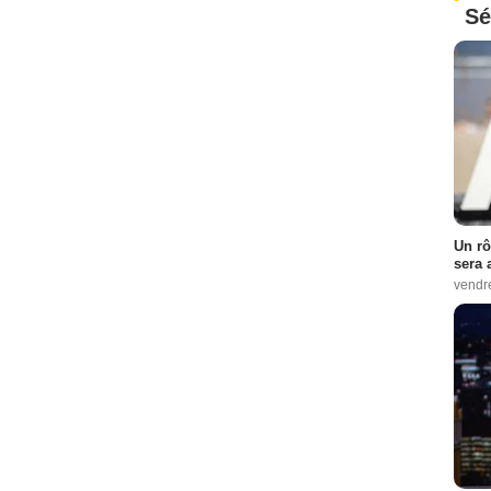
Sé
Un rô
sera 
vendr