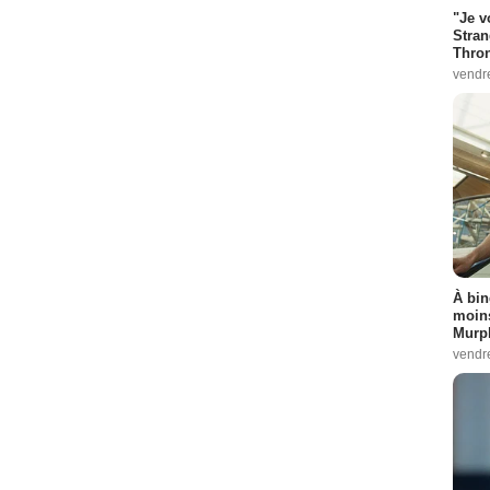
"Je v
Stran
Thro
vendr
À bin
moins
Murph
vendr