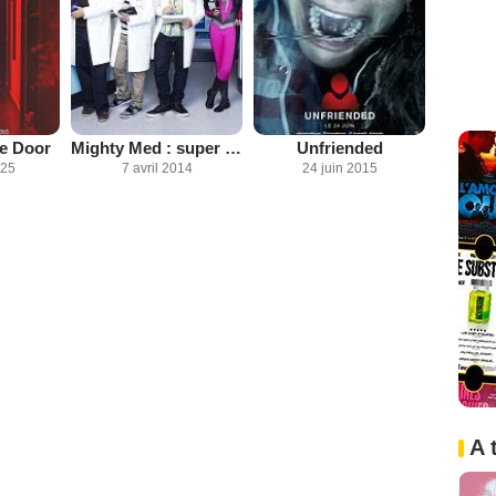
e Door
Mighty Med : super urgence
Unfriended
025
7 avril 2014
24 juin 2015
A 