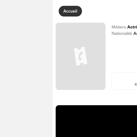
Accueil
Métiers
Actr
Nationalité
A
a