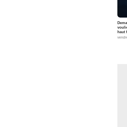
Demai
vouli
haut 
vendr