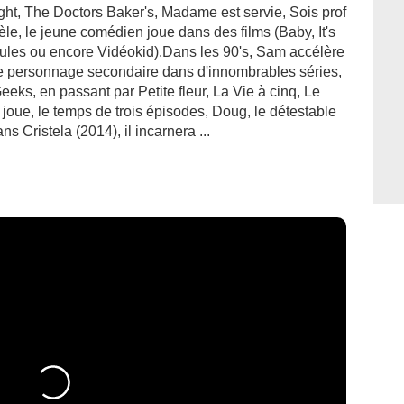
ht, The Doctors Baker's, Madame est servie, Sois prof
lèle, le jeune comédien joue dans des films (Baby, It's
boules ou encore Vidéokid).Dans les 90's, Sam accélère
 de personnage secondaire dans d'innombrables séries,
eks, en passant par Petite fleur, La Vie à cinq, Le
 joue, le temps de trois épisodes, Doug, le détestable
s Cristela (2014), il incarnera ...