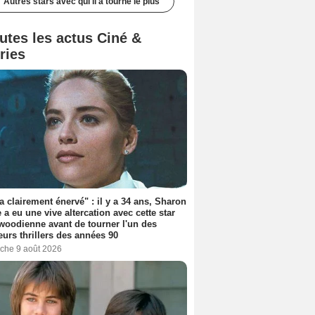
Autres stars avec qui il a tourné le plus
utes les actus Ciné &
ries
'a clairement énervé" : il y a 34 ans, Sharon
 a eu une vive altercation avec cette star
woodienne avant de tourner l'un des
eurs thrillers des années 90
che 9 août 2026