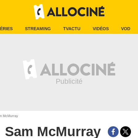
ÉRIES
STREAMING
TVACTU
VIDÉOS
VOD
m McMurray
Sam McMurray