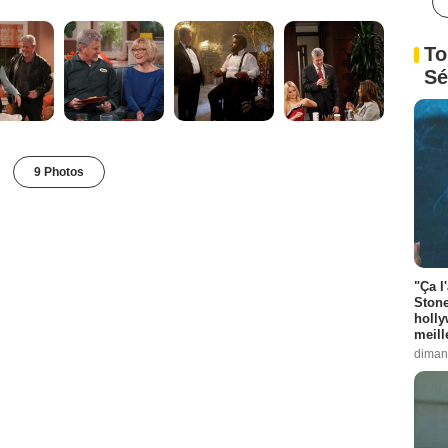
To
Sé
9 Photos
"Ça l
Stone
holly
meill
diman