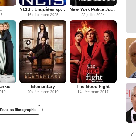
c
NCIS : Enquêtes spéciales
New York Police Judiciaire
25
16 décembre 2025
23 juillet 2024
ankie
Elementary
The Good Fight
2019
20 décembre 2019
14 décembre 2017
Toute sa filmographie