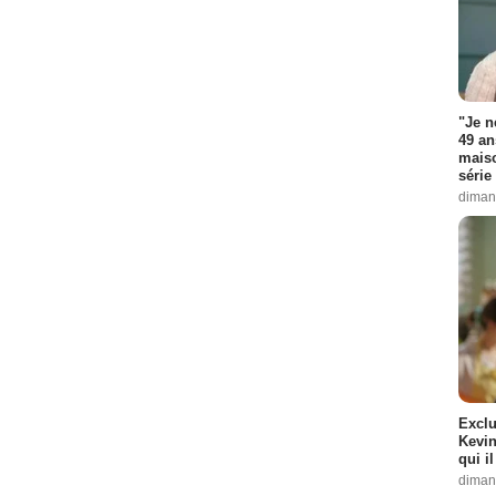
"Je n
49 an
maiso
série 
diman
Exclu
Kevin
qui i
diman