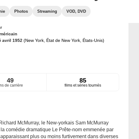
hie
Photos
Streaming
VOD, DVD
r
méricain
5 avril 1952
(New York, État de New York, États-Unis)
49
85
ns de carrière
films et séries tournés
 Richard McMurray, le New-yorkais Sam McMurray
ns la comédie dramatique Le Prête-nom emmenée par
n apparaissant plus ou moins furtivement dans diverses