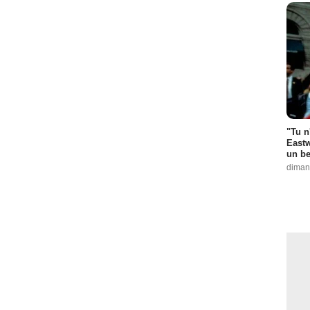
"Tu n
Eastw
un be
diman