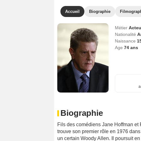
Accueil
Biographie
Filmograp
Métier
Acteu
Nationalité
A
Naissance
1
Age
74
ans
a
Biographie
Fils des comédiens Jane Hoffman et
trouve son premier rôle en 1976 da
un certain Woody Allen. Il poursuit e