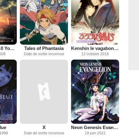
Evangelion : 1.0 You Are (Not) Alone
Tales of Phantasia
Kenshin le vagabond - le chapitre de la mémoire
2009
Date de sortie inconnue
12 octobre 2016
lue
X
Neon Genesis Evangelion
 1999
Date de sortie inconnue
19 juin 2021