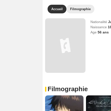
Accueil
Filmographie
Nationalité
J
Naissance
18
Age
56
ans
Filmographie