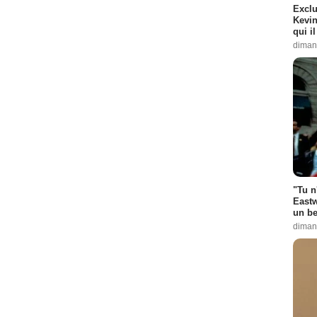
Exclu
Kevin
qui i
diman
"Tu n
Eastw
un be
diman