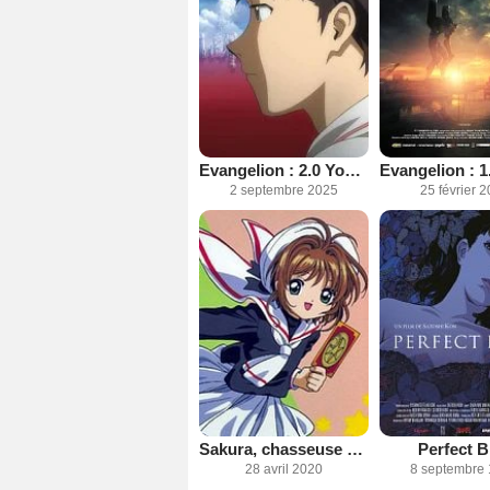
Evangelion : 2.0 You Can (Not) Advance
2 septembre 2025
25 février 
Sakura, chasseuse de cartes
Perfect B
28 avril 2020
8 septembre