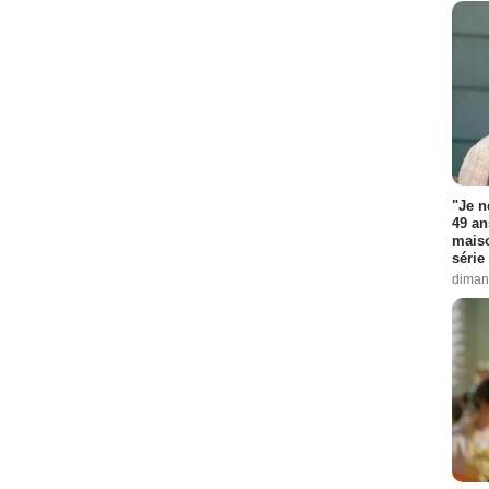
"Je n
49 an
maiso
série 
diman