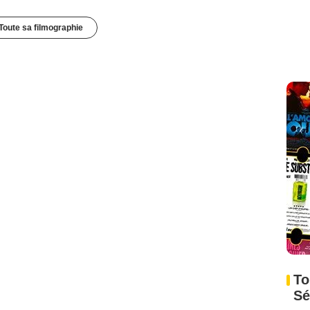
Toute sa filmographie
To
Sé