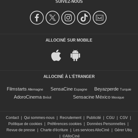
SUIVEZ-NOUS
ALLOCINÉ SUR MOBILE
ALLOCINÉ À L'ÉTRANGER
Filmstarts
SensaCine
Beyazperde
Allemagne
Espagne
Turquie
AdoroCinema
Sensacine México
Brésil
Mexique
Contact
|
Qui sommes-nous
|
Recrutement
|
Publicité
|
CGU
|
CGV
|
Politique de cookies
|
Préférences cookies
|
Données Personnelles
|
Revue de presse
|
Charte d'écriture
|
Les services AlloCiné
|
Gérer Utiq
|
©AlloCiné