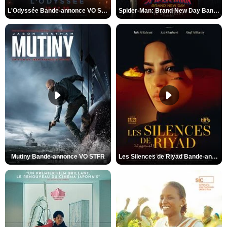
L'Odyssée Bande-annonce VO STFR
Spider-Man: Brand New Day Bande-annonce VO STFR
Mutiny Bande-annonce VO STFR
Les Silences de Riyad Bande-annonce VO STFR