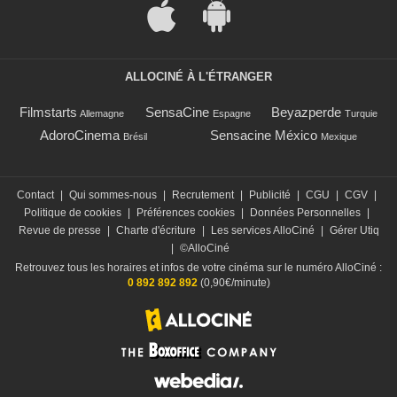
ALLOCINÉ À L'ÉTRANGER
Filmstarts
SensaCine
Beyazperde
Allemagne
Espagne
Turquie
AdoroCinema
Sensacine México
Brésil
Mexique
Contact
|
Qui sommes-nous
|
Recrutement
|
Publicité
|
CGU
|
CGV
|
Politique de cookies
|
Préférences cookies
|
Données Personnelles
|
Revue de presse
|
Charte d'écriture
|
Les services AlloCiné
|
Gérer Utiq
|
©AlloCiné
Retrouvez tous les horaires et infos de votre cinéma sur le numéro AlloCiné :
0 892 892 892
(0,90€/minute)