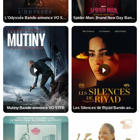
L'Odyssée Bande-annonce VO STFR
Spider-Man: Brand New Day Bande-annonce VO STFR
Mutiny Bande-annonce VO STFR
Les Silences de Riyad Bande-annonce VO STFR