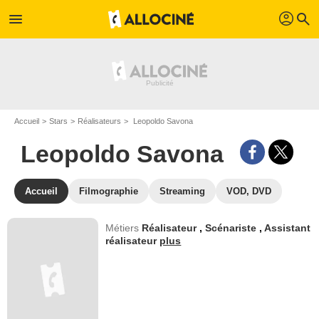
profil
menu
search
Accueil
Stars
Réalisateurs
Leopoldo Savona
Leopoldo Savona
Accueil
Filmographie
Streaming
VOD, DVD
Métiers
Réalisateur
,
Scénariste
,
Assistant
réalisateur
plus