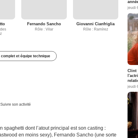
année
jeudi 
tto
Fernando Sancho
Giovanni Cianfriglia
edes
Rôle : Vilar
Rôle : Ramírez
z
 complet et équipe technique
Clint
l'act
relat
jeudi 
Suivre son activité
 spaghetti dont l’atout principal est son casting :
 Eastwood en moins sexy), Fernando Sancho (une sorte