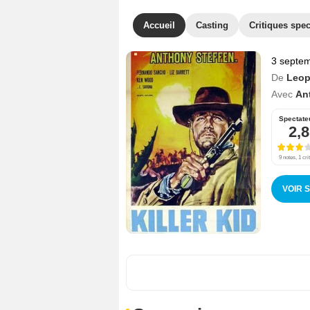
Accueil
Casting
Critiques spec
3 septe
De
Leop
Avec
An
Spectate
2,8
9 notes, 1 cri
VOIR 