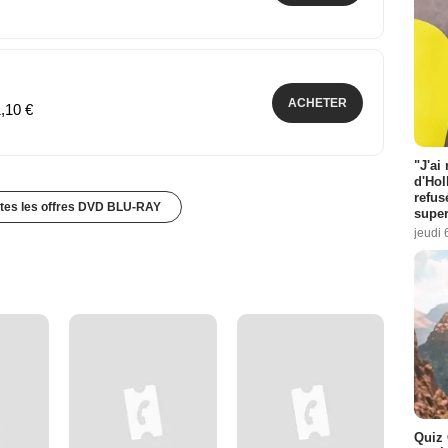
ACHETER
1,10 €
"J'ai
d'Hol
refus
utes les offres DVD BLU-RAY
super
jeudi 
Quiz 