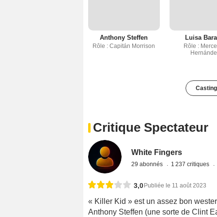
Anthony Steffen
Luisa Bara
Rôle : Capitán Morrison
Rôle : Merc
Hernánde
Casting
Critique Spectateur
White Fingers
29 abonnés
1 237 critiques
3,0
Publiée le 11 août 2023
« Killer Kid » est un assez bon western
Anthony Steffen (une sorte de Clint