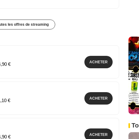
outes les offres de streaming
ACHETER
4,90 €
ACHETER
1,10 €
To
ACHETER
4,90 €