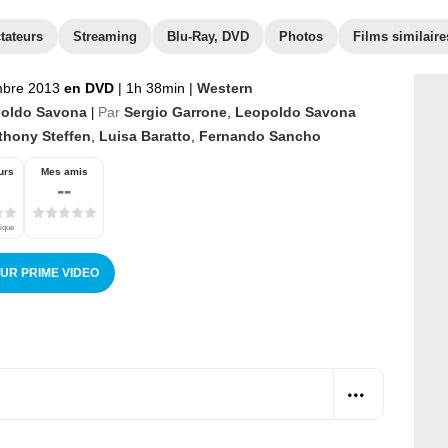
tateurs
Streaming
Blu-Ray, DVD
Photos
Films similaire
mbre 2013
en DVD
|
1h 38min
|
Western
oldo Savona
Par
Sergio Garrone
,
Leopoldo Savona
|
thony Steffen
,
Luisa Baratto
,
Fernando Sancho
urs
Mes amis
--
tique
SUR PRIME VIDEO