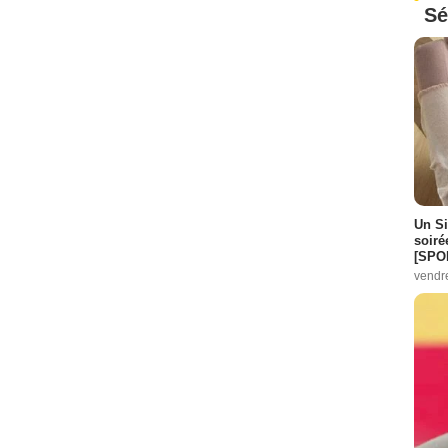
Sé
Un Si
soiré
[SPO
vendr