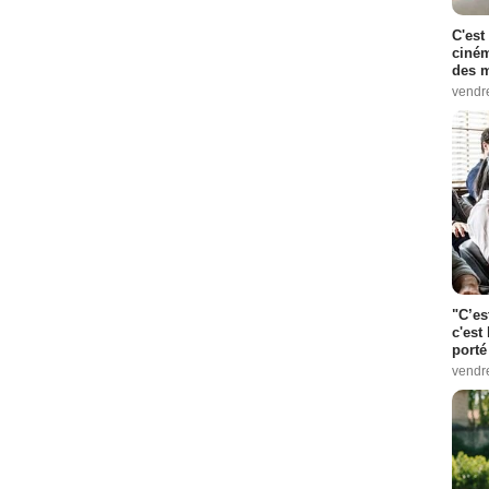
C'est
ciném
des m
vendr
"C’es
c'est 
porté
vendr