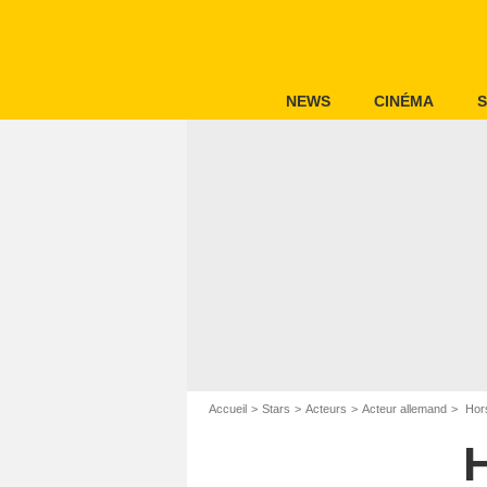
NEWS
CINÉMA
S
Accueil
Stars
Acteurs
Acteur allemand
Hors