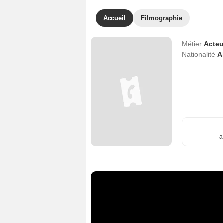
Accueil
Filmographie
Métier
Acteu
Nationalité
A
a