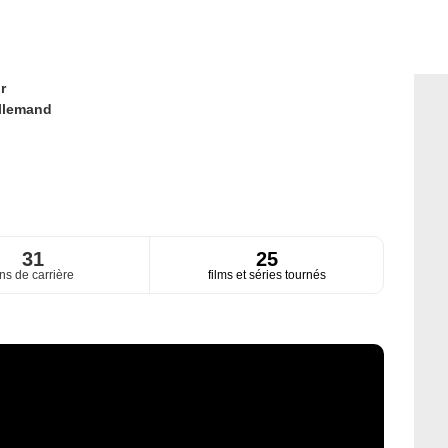
r
llemand
31
25
ns de carrière
films et séries tournés