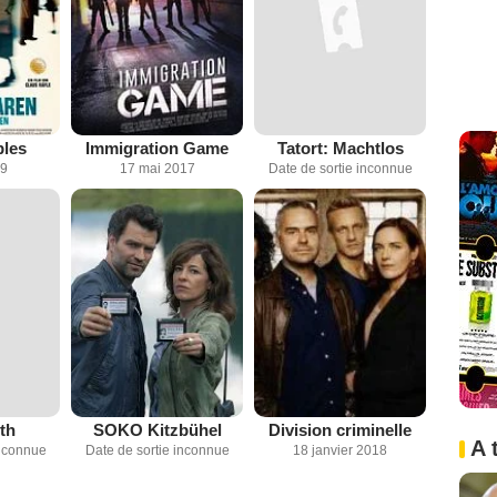
bles
Immigration Game
Tatort: Machtlos
19
17 mai 2017
Date de sortie inconnue
Division criminelle
th
SOKO Kitzbühel
A 
18 janvier 2018
inconnue
Date de sortie inconnue