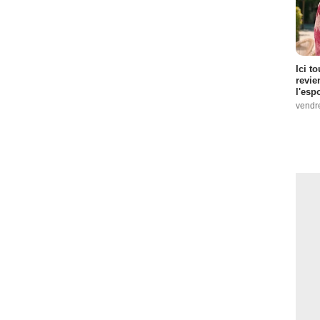
Ici t
revie
l'esp
vendr