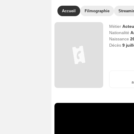
Accueil
Filmographie
Streami
Métier
Acteu
Nationalité
A
Naissance
2
Décès
9 juil
a