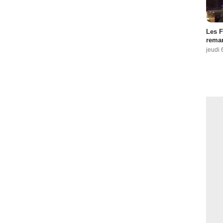
Les F
remar
jeudi 