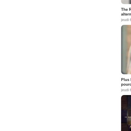
The R
altern
jeudi 
Plus 
pourq
jeudi 