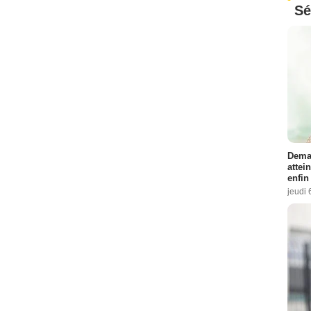
Sé
Demai
attei
enfin
jeudi 