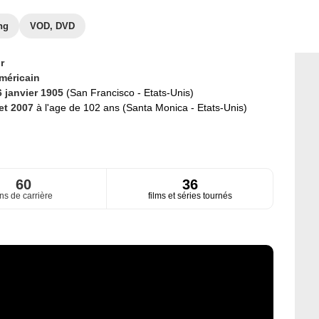
ng
VOD, DVD
r
méricain
6 janvier 1905
(San Francisco - Etats-Unis)
let 2007
à l'age de 102 ans (Santa Monica - Etats-Unis)
60
36
ns de carrière
films et séries tournés