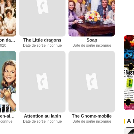
La Petite maison dans la prairie
The Little dragons
Soap
2020
Date de sortie inconnue
Date de sortie inconnue
Ma Sorcière bien-aimée
Attention au lapin
The Gnome-mobile
A 
inconnue
Date de sortie inconnue
Date de sortie inconnue