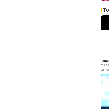
To
James
monde
samed