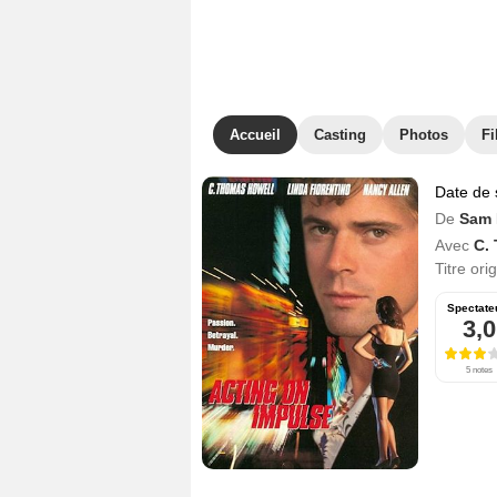
Accueil
Casting
Photos
Fi
Date de 
De
Sam 
Avec
C.
Titre ori
Spectate
3,0
5 notes