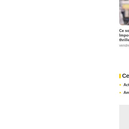
Ce so
Impos
thrill
vendr
Ce
Ac
Am