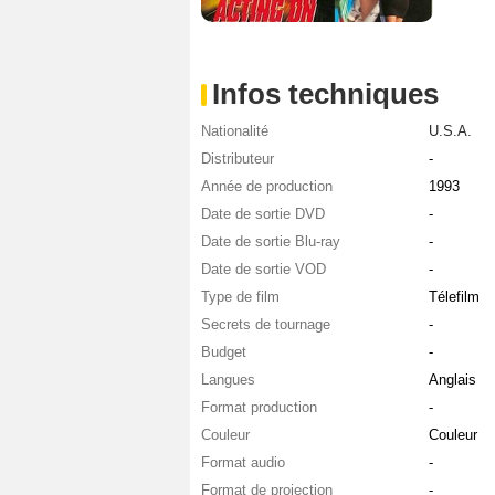
Infos techniques
Nationalité
U.S.A.
Distributeur
-
Année de production
1993
Date de sortie DVD
-
Date de sortie Blu-ray
-
Date de sortie VOD
-
Type de film
Télefilm
Secrets de tournage
-
Budget
-
Langues
Anglais
Format production
-
Couleur
Couleur
Format audio
-
Format de projection
-