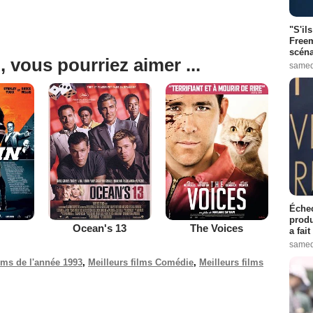
"S'il
Freem
scéna
, vous pourriez aimer ...
samed
Échec
produ
Ocean's 13
The Voices
a fai
samed
ilms de l'année 1993
,
Meilleurs films Comédie
,
Meilleurs films