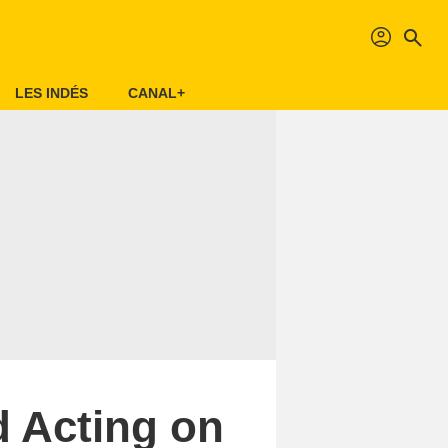
profil
search
LES INDÉS
CANAL+
 Acting on