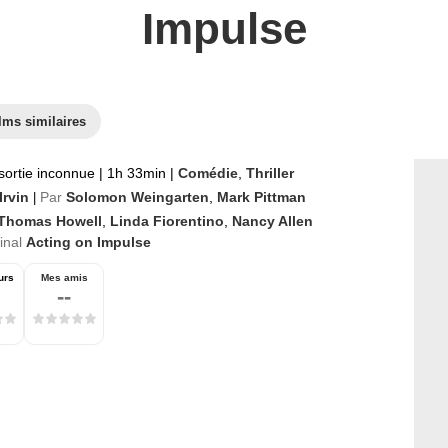
Impulse
lms similaires
sortie inconnue
|
1h 33min
|
Comédie
,
Thriller
Irvin
Par
Solomon Weingarten
,
Mark Pittman
|
 Thomas Howell
,
Linda Fiorentino
,
Nancy Allen
ginal
Acting on Impulse
urs
Mes amis
--