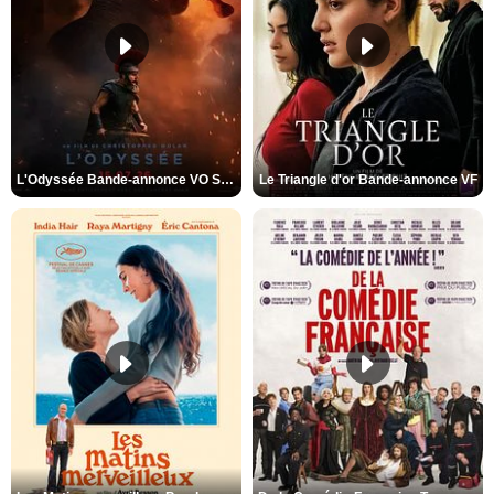
L'Odyssée Bande-annonce VO STFR
Le Triangle d'or Bande-annonce VF