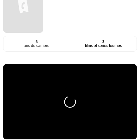
6
3
ans de carrière
films et séries tournés