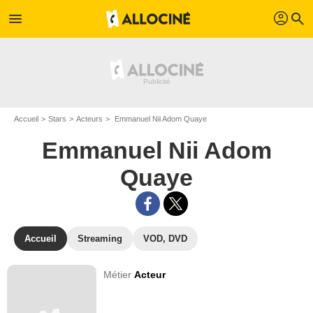
profil
menu
search
Accueil
Stars
Acteurs
Emmanuel Nii Adom Quaye
Emmanuel Nii Adom
Quaye
Accueil
Streaming
VOD, DVD
Métier
Acteur