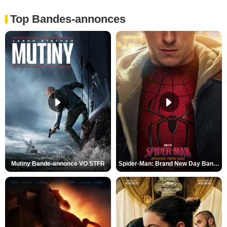
Top Bandes-annonces
Mutiny Bande-annonce VO STFR
Spider-Man: Brand New Day Bande-annonce VO STFR