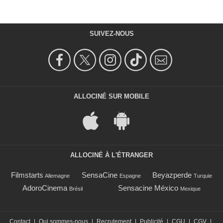
SUIVEZ-NOUS
ALLOCINÉ SUR MOBILE
ALLOCINÉ À L'ÉTRANGER
Filmstarts
SensaCine
Beyazperde
Allemagne
Espagne
Turquie
AdoroCinema
Sensacine México
Brésil
Mexique
Contact
|
Qui sommes-nous
|
Recrutement
|
Publicité
|
CGU
|
CGV
|