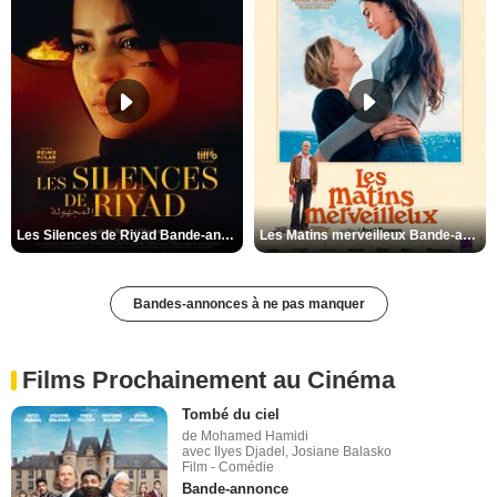
Les Silences de Riyad Bande-annonce VO STFR
Les Matins merveilleux Bande-annonce VF
Bandes-annonces à ne pas manquer
Films Prochainement au Cinéma
Tombé du ciel
de Mohamed Hamidi
avec Ilyes Djadel, Josiane Balasko
Film - Comédie
Bande-annonce