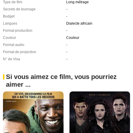
Type de film
Long métrage
Secrets de tournage
-
Budget
-
Langues
Dialecte africain
Format production
-
Couleur
Couleur
Format audio
-
Format de projection
-
N° de Visa
-
Si vous aimez ce film, vous pourriez
aimer ...