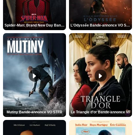
Spider-Man: Brand New Day Bande-annonce VO STFR
L'Odyssée Bande-annonce VO STFR
Mutiny Bande-annonce VO STFR
Le Triangle d'or Bande-annonce VF