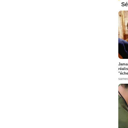
Sé
Jamai
réali
"éche
samed