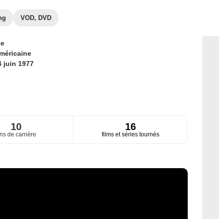
ng
VOD, DVD
ce
méricaine
4 juin 1977
10
16
ns de carrière
films et séries tournés