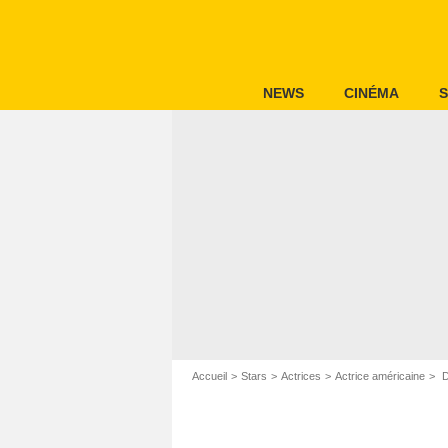
NEWS
CINÉMA
S
Accueil
Stars
Actrices
Actrice américaine
D