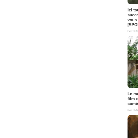
Ici t
succo
vous 
[SPO
samed
Le me
film 
comé
samed