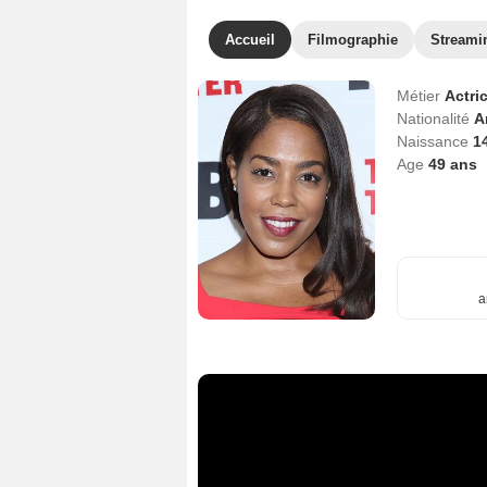
Accueil
Filmographie
Streami
Métier
Actri
Nationalité
A
Naissance
1
Age
49
ans
a