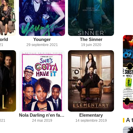
orld
Younger
The Sinner
21
29 septembre 2021
19 juin 2020
Nola Darling n'en fait qu'à sa tête
Elementary
A 
2021
24 mai 2019
14 septembre 2019