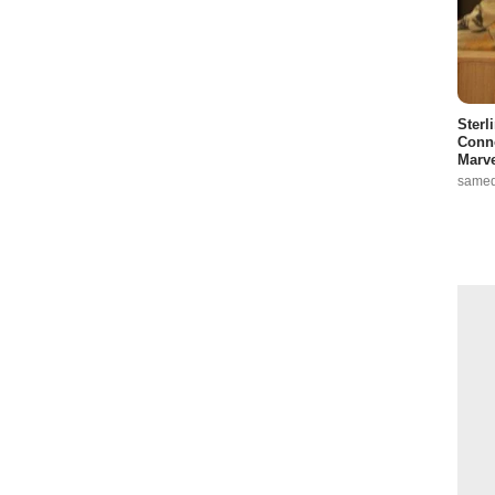
Sterl
Conno
Marve
samed