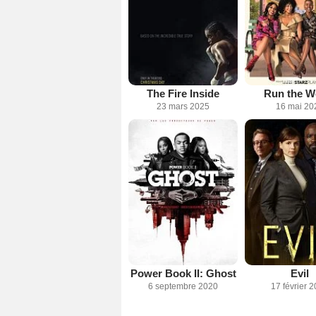
The Fire Inside
Run the W
23 mars 2025
16 mai 20
Power Book II: Ghost
Evil
6 septembre 2020
17 février 