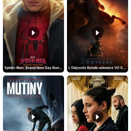
Spider-Man: Brand New Day Bande-annonce VO STFR
L'Odyssée Bande-annonce VO STFR