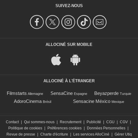
SUIVEZ-NOUS
ALLOCINÉ SUR MOBILE
ALLOCINÉ À L'ÉTRANGER
Filmstarts
SensaCine
Beyazperde
Allemagne
Espagne
Turquie
AdoroCinema
Sensacine México
Brésil
Mexique
Contact
|
Qui sommes-nous
|
Recrutement
|
Publicité
|
CGU
|
CGV
|
Politique de cookies
|
Préférences cookies
|
Données Personnelles
|
Revue de presse
|
Charte d'écriture
|
Les services AlloCiné
|
Gérer Utiq