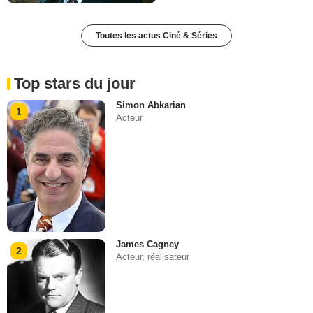
Toutes les actus Ciné & Séries
Top stars du jour
Simon Abkarian
1
Acteur
James Cagney
2
Acteur, réalisateur