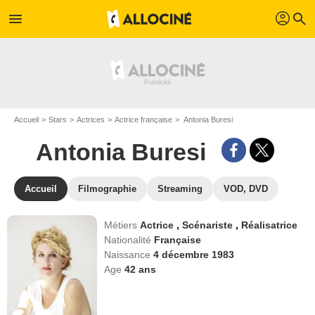
profil
menu
search
Accueil
Stars
Actrices
Actrice française
Antonia Buresi
Antonia Buresi
Accueil
Filmographie
Streaming
VOD, DVD
Métiers
Actrice
,
Scénariste
,
Réalisatrice
Nationalité
Française
Naissance
4 décembre 1983
Age
42
ans