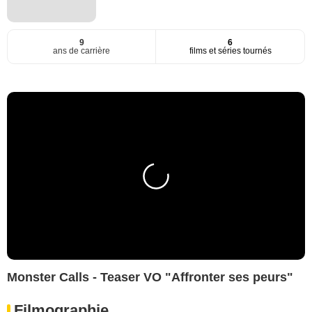
9
6
ans de carrière
films et séries tournés
Monster Calls - Teaser VO "Affronter ses peurs"
Filmographie