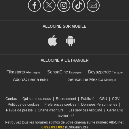
ALLOCINÉ SUR MOBILE
ALLOCINÉ À L'ÉTRANGER
Filmstarts
SensaCine
Beyazperde
Allemagne
Espagne
Turquie
AdoroCinema
Sensacine México
Brésil
Mexique
Contact
|
Qui sommes-nous
|
Recrutement
|
Publicité
|
CGU
|
CGV
|
Politique de cookies
|
Préférences cookies
|
Données Personnelles
|
Revue de presse
|
Charte d'écriture
|
Les services AlloCiné
|
Gérer Utiq
|
©AlloCiné
Retrouvez tous les horaires et infos de votre cinéma sur le numéro AlloCiné :
0 892 892 892
(0,90€/minute)