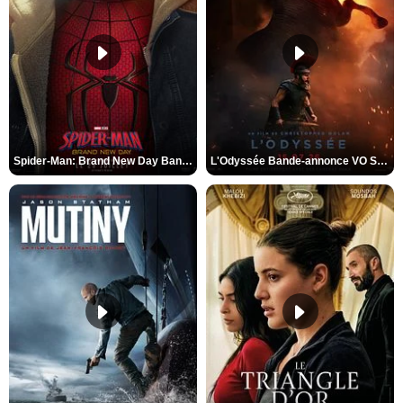
Spider-Man: Brand New Day Bande-annonce VO STFR
L'Odyssée Bande-annonce VO STFR