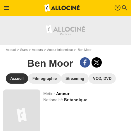
profil
menu
search
Accueil
Stars
Acteurs
Acteur britannique
Ben Moor
Ben Moor
Accueil
Filmographie
Streaming
VOD, DVD
Métier
Acteur
Nationalité
Britannique