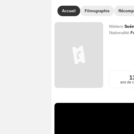
Accueil
Filmographie
Récomp
Métiers
Scén
Nationalité
F
1
ans de c