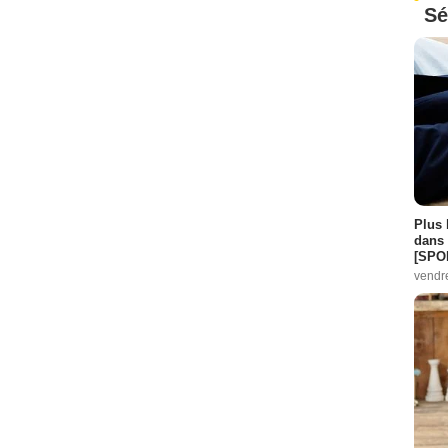
Sé
Plus 
dans 
[SPO
vendr