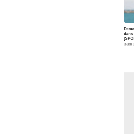
Demai
dans 
[SPO
jeudi 