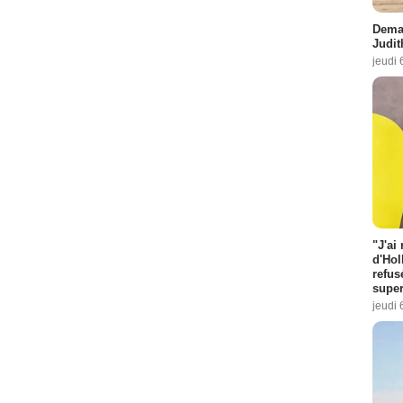
Demai
Judit
jeudi 
"J'ai
d'Hol
refus
super
jeudi 