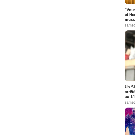
"Vous
et He
muscl
samed
Un Si
arrêt
au 14
samed