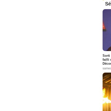
Sé
Sorti
failli
Décou
samed