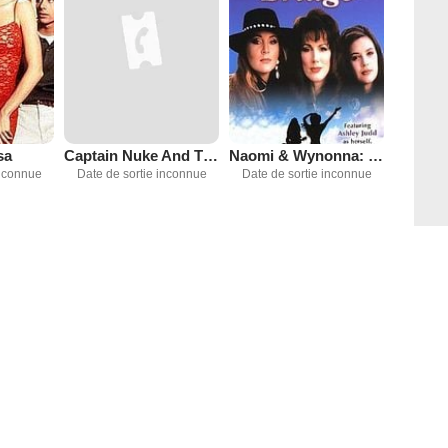
sa
Captain Nuke And The Bomber Boys
Naomi & Wynonna: Love Can Build a Bridge
inconnue
Date de sortie inconnue
Date de sortie inconnue