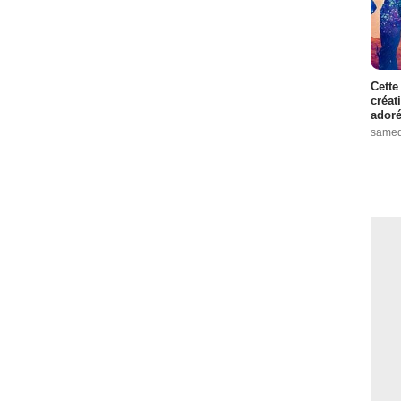
Cette
créat
adoré
samed