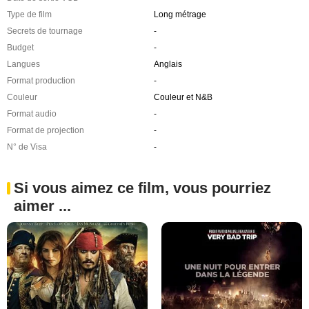
Type de film
Long métrage
Secrets de tournage
-
Budget
-
Langues
Anglais
Format production
-
Couleur
Couleur et N&B
Format audio
-
Format de projection
-
N° de Visa
-
Si vous aimez ce film, vous pourriez
aimer ...