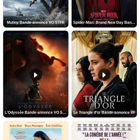
Mutiny Bande-annonce VO STFR
Spider-Man: Brand New Day Bande-annonce VO STFR
L'Odyssée Bande-annonce VO STFR
Le Triangle d'or Bande-annonce VF