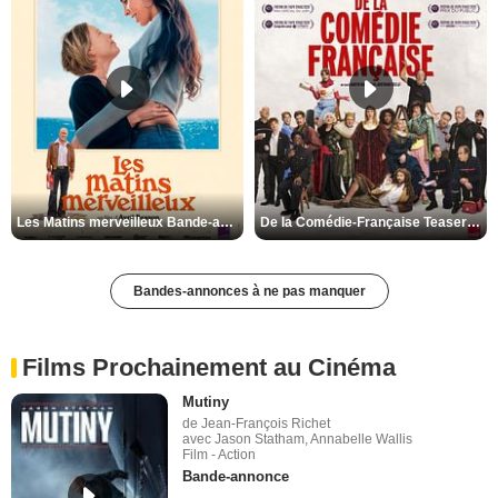
Les Matins merveilleux Bande-annonce VF
De la Comédie-Française Teaser VF
Bandes-annonces à ne pas manquer
Films Prochainement au Cinéma
Mutiny
de Jean-François Richet
avec Jason Statham, Annabelle Wallis
Film - Action
Bande-annonce