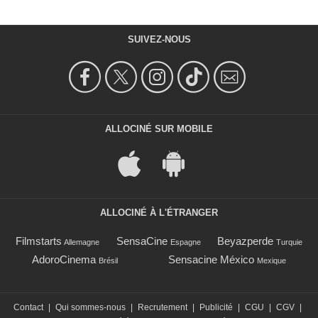
SUIVEZ-NOUS
ALLOCINÉ SUR MOBILE
ALLOCINÉ À L'ÉTRANGER
Filmstarts
SensaCine
Beyazperde
Allemagne
Espagne
Turquie
AdoroCinema
Sensacine México
Brésil
Mexique
Contact
|
Qui sommes-nous
|
Recrutement
|
Publicité
|
CGU
|
CGV
|