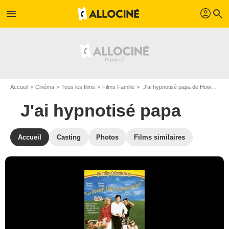
profil
menu
search
Accueil
Cinéma
Tous les films
Films Famille
J'ai hypnotisé papa de Howard McCain
J'ai hypnotisé papa
Accueil
Casting
Photos
Films similaires