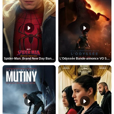
Spider-Man: Brand New Day Bande-annonce VO STFR
L'Odyssée Bande-annonce VO STFR