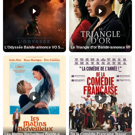
L'Odyssée Bande-annonce VO STFR
Le Triangle d'or Bande-annonce VF
Les Matins merveilleux Bande-annonce VF
De la Comédie-Française Teaser VF