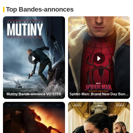
Top Bandes-annonces
Mutiny Bande-annonce VO STFR
Spider-Man: Brand New Day Bande-annonce VO STFR