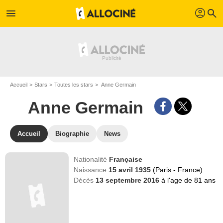
profil
menu
search
Accueil
Stars
Toutes les stars
Anne Germain
Anne Germain
Accueil
Biographie
News
Nationalité
Française
Naissance
15 avril 1935
(Paris - France)
Décès
13 septembre 2016
à l'age de 81 ans