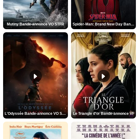
Mutiny Bande-annonce VO STFR
Spider-Man: Brand New Day Bande-annonce VO STFR
L'Odyssée Bande-annonce VO STFR
Le Triangle d'or Bande-annonce VF