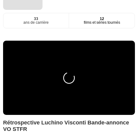
33
12
ans de carrière
films et séries tournés
Rétrospective Luchino Visconti Bande-annonce
VO STFR