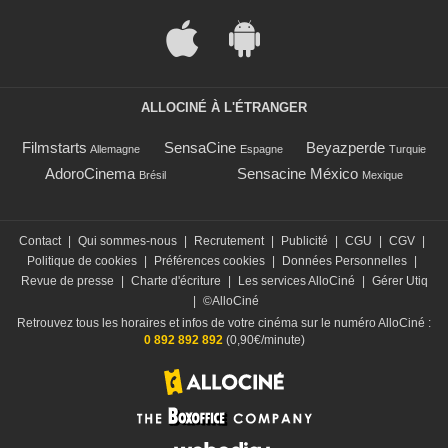
ALLOCINÉ À L'ÉTRANGER
Filmstarts
SensaCine
Beyazperde
Allemagne
Espagne
Turquie
AdoroCinema
Sensacine México
Brésil
Mexique
Contact
|
Qui sommes-nous
|
Recrutement
|
Publicité
|
CGU
|
CGV
|
Politique de cookies
|
Préférences cookies
|
Données Personnelles
|
Revue de presse
|
Charte d'écriture
|
Les services AlloCiné
|
Gérer Utiq
|
©AlloCiné
Retrouvez tous les horaires et infos de votre cinéma sur le numéro AlloCiné :
0 892 892 892
(0,90€/minute)