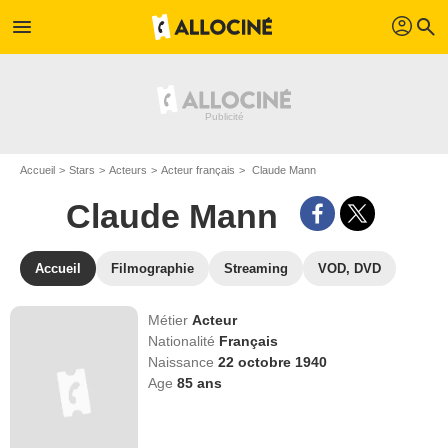
profil
menu
search
Accueil
Stars
Acteurs
Acteur français
Claude Mann
Claude Mann
Accueil
Filmographie
Streaming
VOD, DVD
Métier
Acteur
Nationalité
Français
Naissance
22 octobre 1940
Age
85
ans