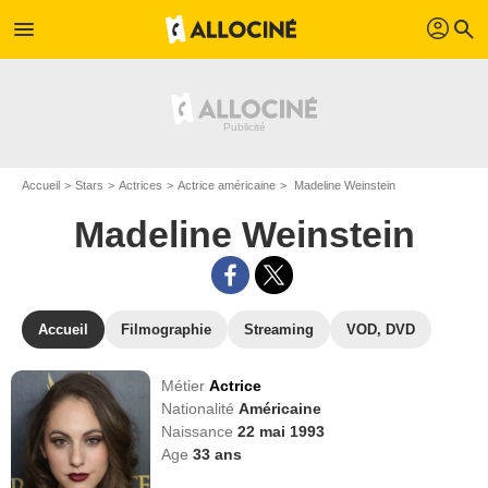
profil
menu
search
Accueil
Stars
Actrices
Actrice américaine
Madeline Weinstein
Madeline Weinstein
Accueil
Filmographie
Streaming
VOD, DVD
Métier
Actrice
Nationalité
Américaine
Naissance
22 mai 1993
Age
33
ans