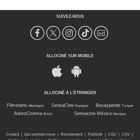
SUIVEZ-NOUS
ALLOCINÉ SUR MOBILE
ALLOCINÉ À L'ÉTRANGER
Filmstarts
SensaCine
Beyazperde
Allemagne
Espagne
Turquie
AdoroCinema
Sensacine México
Brésil
Mexique
Contact
|
Qui sommes-nous
|
Recrutement
|
Publicité
|
CGU
|
CGV
|