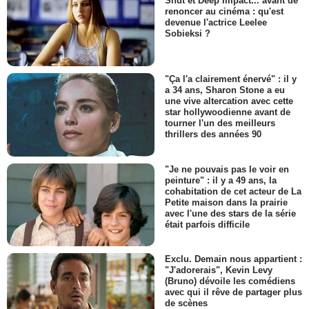
Shut et Deep Impact... avant de
renoncer au cinéma : qu'est
devenue l'actrice Leelee
Sobieksi ?
"Ça l'a clairement énervé" : il y
a 34 ans, Sharon Stone a eu
une vive altercation avec cette
star hollywoodienne avant de
tourner l'un des meilleurs
thrillers des années 90
"Je ne pouvais pas le voir en
peinture" : il y a 49 ans, la
cohabitation de cet acteur de La
Petite maison dans la prairie
avec l'une des stars de la série
était parfois difficile
Exclu. Demain nous appartient :
"J'adorerais", Kevin Levy
(Bruno) dévoile les comédiens
avec qui il rêve de partager plus
de scènes