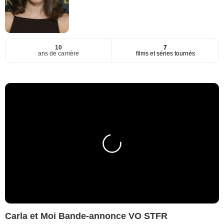
10
7
ans de carrière
films et séries tournés
Carla et Moi Bande-annonce VO STFR