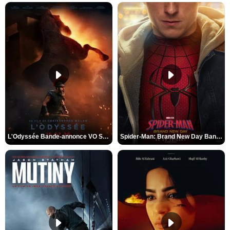
L'Odyssée Bande-annonce VO STFR
Spider-Man: Brand New Day Bande-annonce VO STFR