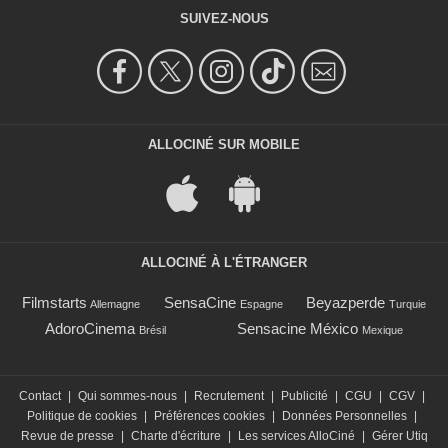
SUIVEZ-NOUS
ALLOCINÉ SUR MOBILE
ALLOCINÉ À L'ÉTRANGER
Filmstarts
SensaCine
Beyazperde
Allemagne
Espagne
Turquie
AdoroCinema
Sensacine México
Brésil
Mexique
Contact
|
Qui sommes-nous
|
Recrutement
|
Publicité
|
CGU
|
CGV
|
Politique de cookies
|
Préférences cookies
|
Données Personnelles
|
Revue de presse
|
Charte d'écriture
|
Les services AlloCiné
|
Gérer Utiq