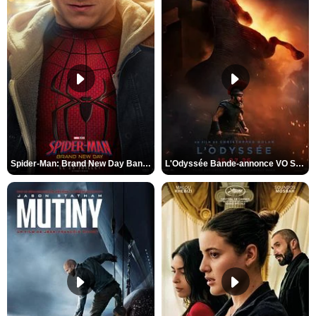
Spider-Man: Brand New Day Bande-annonce VO STFR
L'Odyssée Bande-annonce VO STFR