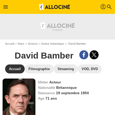
profil
menu
search
Accueil
Stars
Acteurs
Acteur britannique
David Bamber
David Bamber
Accueil
Filmographie
Streaming
VOD, DVD
Métier
Acteur
Nationalité
Britannique
Naissance
19 septembre 1954
Age
71
ans