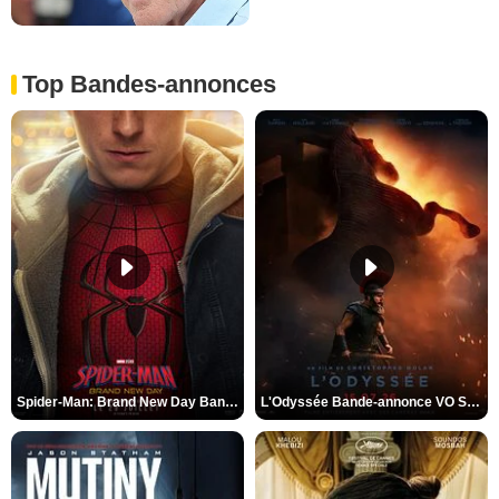
Top Bandes-annonces
Spider-Man: Brand New Day Bande-annonce VO STFR
L'Odyssée Bande-annonce VO STFR