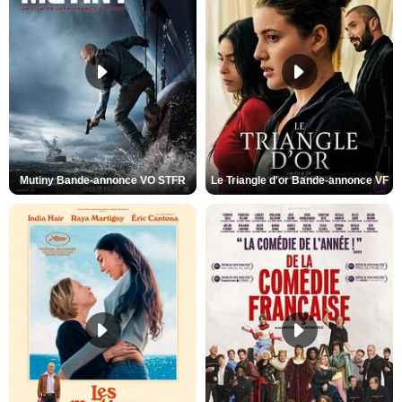
Mutiny Bande-annonce VO STFR
Le Triangle d'or Bande-annonce VF