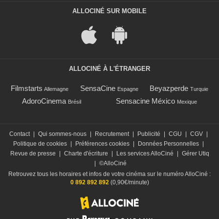
ALLOCINÉ SUR MOBILE
ALLOCINÉ À L'ÉTRANGER
Filmstarts
SensaCine
Beyazperde
Allemagne
Espagne
Turquie
AdoroCinema
Sensacine México
Brésil
Mexique
Contact
|
Qui sommes-nous
|
Recrutement
|
Publicité
|
CGU
|
CGV
|
Politique de cookies
|
Préférences cookies
|
Données Personnelles
|
Revue de presse
|
Charte d'écriture
|
Les services AlloCiné
|
Gérer Utiq
|
©AlloCiné
Retrouvez tous les horaires et infos de votre cinéma sur le numéro AlloCiné :
0 892 892 892
(0,90€/minute)