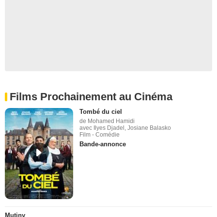
Films Prochainement au Cinéma
Tombé du ciel
de Mohamed Hamidi
avec Ilyes Djadel, Josiane Balasko
Film - Comédie
Bande-annonce
Mutiny