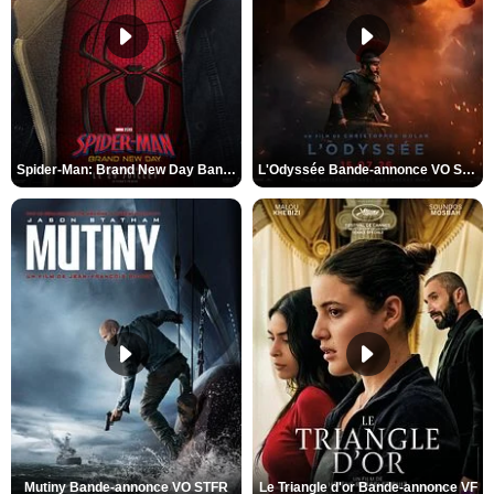
Spider-Man: Brand New Day Bande-annonce VO STFR
L'Odyssée Bande-annonce VO STFR
Mutiny Bande-annonce VO STFR
Le Triangle d'or Bande-annonce VF