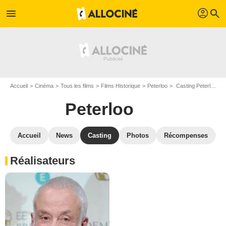
profil
menu
search
Accueil
Cinéma
Tous les films
Films Historique
Peterloo
Casting Peterloo
Peterloo
Accueil
News
Casting
Photos
Récompenses
Réalisateurs