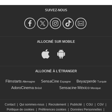
SUIVEZ-NOUS
ALLOCINÉ SUR MOBILE
ALLOCINÉ À L'ÉTRANGER
Filmstarts
SensaCine
Beyazperde
Allemagne
Espagne
Turquie
AdoroCinema
Sensacine México
Brésil
Mexique
Contact
|
Qui sommes-nous
|
Recrutement
|
Publicité
|
CGU
|
CGV
|
Politique de cookies
|
Préférences cookies
|
Données Personnelles
|