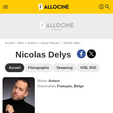
profil
menu
search
Accueil
Stars
Acteurs
Acteur français
Nicolas Delys
Nicolas Delys
Accueil
Filmographie
Streaming
VOD, DVD
Métier
Acteur
Nationalités
Français,
Belge