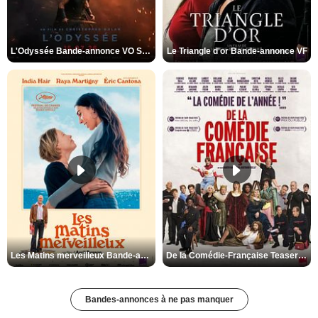
L'Odyssée Bande-annonce VO STFR
Le Triangle d'or Bande-annonce VF
Les Matins merveilleux Bande-annonce VF
De la Comédie-Française Teaser VF
Bandes-annonces à ne pas manquer