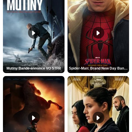
Mutiny Bande-annonce VO STFR
Spider-Man: Brand New Day Bande-annonce VO STFR