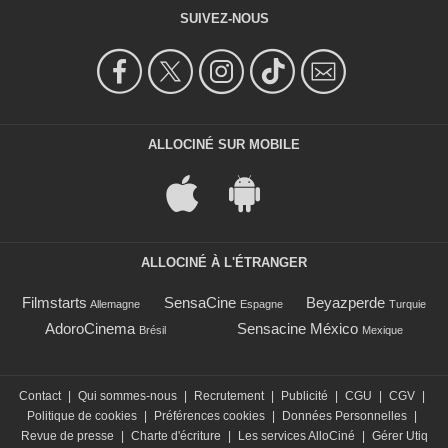
SUIVEZ-NOUS
ALLOCINÉ SUR MOBILE
ALLOCINÉ À L'ÉTRANGER
Filmstarts
SensaCine
Beyazperde
Allemagne
Espagne
Turquie
AdoroCinema
Sensacine México
Brésil
Mexique
Contact
|
Qui sommes-nous
|
Recrutement
|
Publicité
|
CGU
|
CGV
|
Politique de cookies
|
Préférences cookies
|
Données Personnelles
|
Revue de presse
|
Charte d'écriture
|
Les services AlloCiné
|
Gérer Utiq