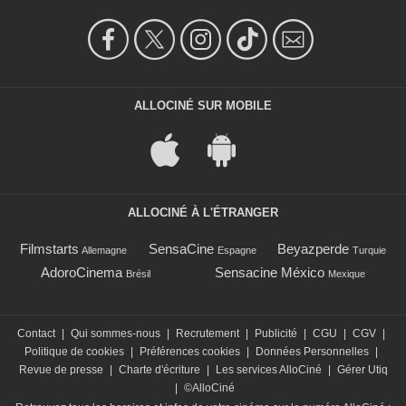
ALLOCINÉ SUR MOBILE
ALLOCINÉ À L'ÉTRANGER
Filmstarts
SensaCine
Beyazperde
Allemagne
Espagne
Turquie
AdoroCinema
Sensacine México
Brésil
Mexique
Contact
|
Qui sommes-nous
|
Recrutement
|
Publicité
|
CGU
|
CGV
|
Politique de cookies
|
Préférences cookies
|
Données Personnelles
|
Revue de presse
|
Charte d'écriture
|
Les services AlloCiné
|
Gérer Utiq
|
©AlloCiné