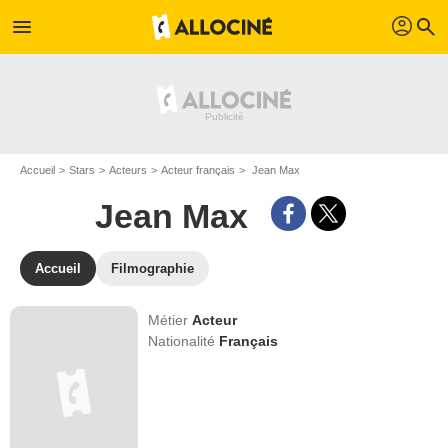
profil
menu
search
Accueil
Stars
Acteurs
Acteur français
Jean Max
Jean Max
Accueil
Filmographie
Métier
Acteur
Nationalité
Français