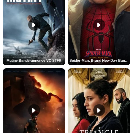
Mutiny Bande-annonce VO STFR
Spider-Man: Brand New Day Bande-annonce VO STFR