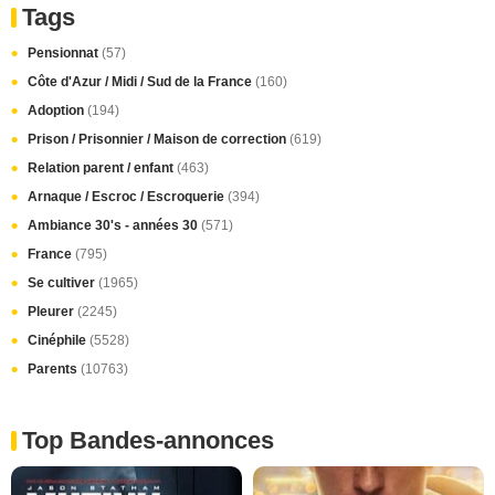
Tags
Pensionnat
(57)
Côte d'Azur / Midi / Sud de la France
(160)
Adoption
(194)
Prison / Prisonnier / Maison de correction
(619)
Relation parent / enfant
(463)
Arnaque / Escroc / Escroquerie
(394)
Ambiance 30's - années 30
(571)
France
(795)
Se cultiver
(1965)
Pleurer
(2245)
Cinéphile
(5528)
Parents
(10763)
Top Bandes-annonces