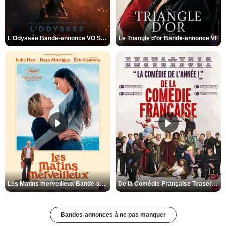
L'Odyssée Bande-annonce VO STFR
Le Triangle d'or Bande-annonce VF
Les Matins merveilleux Bande-annonce VF
De la Comédie-Française Teaser VF
Bandes-annonces à ne pas manquer