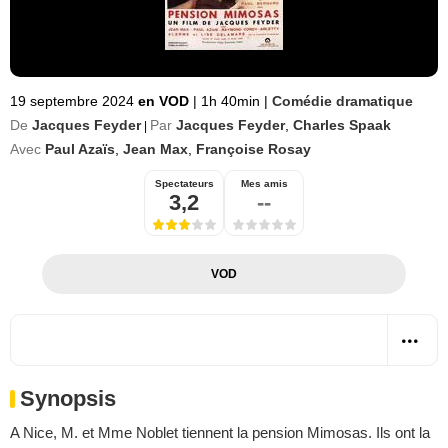
19 septembre 2024
en VOD
|
1h 40min
|
Comédie dramatique
De
Jacques Feyder
Par
Jacques Feyder
,
Charles Spaak
|
Avec
Paul Azaïs
,
Jean Max
,
Françoise Rosay
Spectateurs
Mes amis
3,2
--
VOD
Synopsis
A Nice, M. et Mme Noblet tiennent la pension Mimosas. Ils ont la