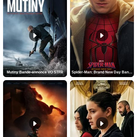
Mutiny Bande-annonce VO STFR
Spider-Man: Brand New Day Bande-annonce VO STFR