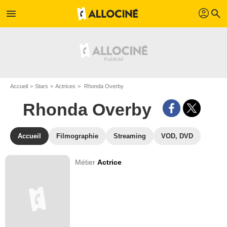
profil
menu
search
Accueil
Stars
Actrices
Rhonda Overby
Rhonda Overby
Accueil
Filmographie
Streaming
VOD, DVD
Métier
Actrice