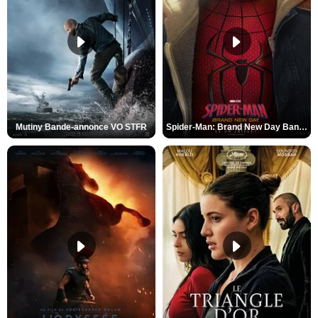
Mutiny Bande-annonce VO STFR
Spider-Man: Brand New Day Bande-annonce VO STFR