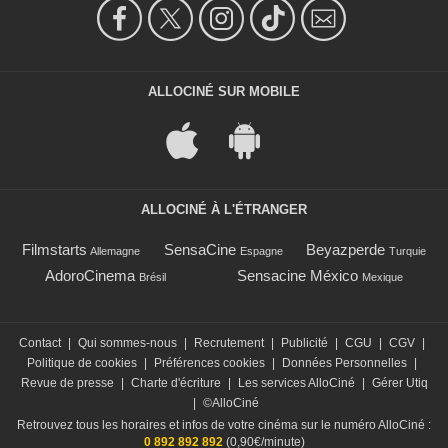
ALLOCINÉ SUR MOBILE
ALLOCINÉ À L'ÉTRANGER
Filmstarts
SensaCine
Beyazperde
Allemagne
Espagne
Turquie
AdoroCinema
Sensacine México
Brésil
Mexique
Contact
|
Qui sommes-nous
|
Recrutement
|
Publicité
|
CGU
|
CGV
|
Politique de cookies
|
Préférences cookies
|
Données Personnelles
|
Revue de presse
|
Charte d'écriture
|
Les services AlloCiné
|
Gérer Utiq
|
©AlloCiné
Retrouvez tous les horaires et infos de votre cinéma sur le numéro AlloCiné :
0 892 892 892
(0,90€/minute)