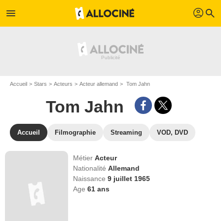
profil
menu
search
Accueil
Stars
Acteurs
Acteur allemand
Tom Jahn
Tom Jahn
Accueil
Filmographie
Streaming
VOD, DVD
Métier
Acteur
Nationalité
Allemand
Naissance
9 juillet 1965
Age
61
ans