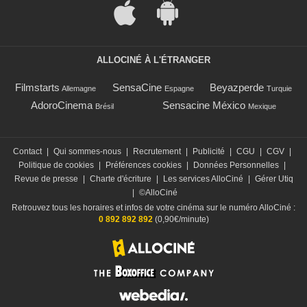
ALLOCINÉ À L'ÉTRANGER
Filmstarts
SensaCine
Beyazperde
Allemagne
Espagne
Turquie
AdoroCinema
Sensacine México
Brésil
Mexique
Contact
|
Qui sommes-nous
|
Recrutement
|
Publicité
|
CGU
|
CGV
|
Politique de cookies
|
Préférences cookies
|
Données Personnelles
|
Revue de presse
|
Charte d'écriture
|
Les services AlloCiné
|
Gérer Utiq
|
©AlloCiné
Retrouvez tous les horaires et infos de votre cinéma sur le numéro AlloCiné :
0 892 892 892
(0,90€/minute)