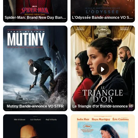
Spider-Man: Brand New Day Bande-annonce VO STFR
L'Odyssée Bande-annonce VO STFR
Mutiny Bande-annonce VO STFR
Le Triangle d'or Bande-annonce VF