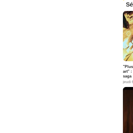
Sé
"Plus
art" :
saga 
jeudi 