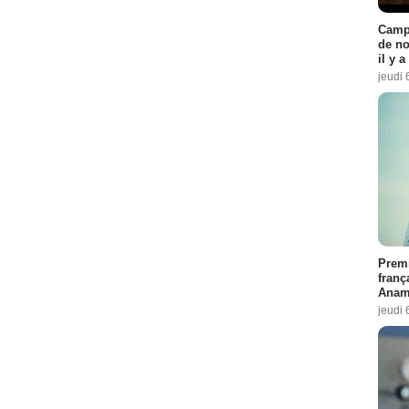
Campi
de no
il y 
jeudi 
Premi
franç
Anama
jeudi 