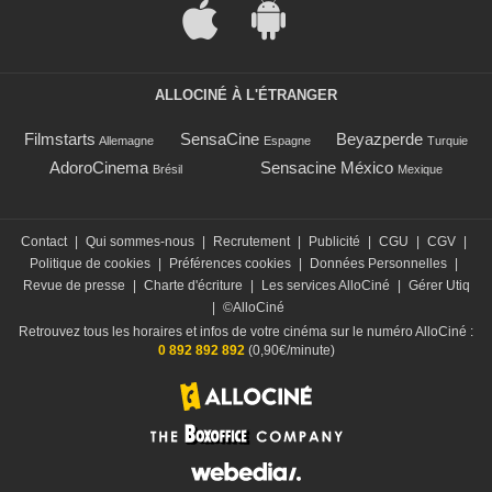
ALLOCINÉ À L'ÉTRANGER
Filmstarts
SensaCine
Beyazperde
Allemagne
Espagne
Turquie
AdoroCinema
Sensacine México
Brésil
Mexique
Contact
|
Qui sommes-nous
|
Recrutement
|
Publicité
|
CGU
|
CGV
|
Politique de cookies
|
Préférences cookies
|
Données Personnelles
|
Revue de presse
|
Charte d'écriture
|
Les services AlloCiné
|
Gérer Utiq
|
©AlloCiné
Retrouvez tous les horaires et infos de votre cinéma sur le numéro AlloCiné :
0 892 892 892
(0,90€/minute)