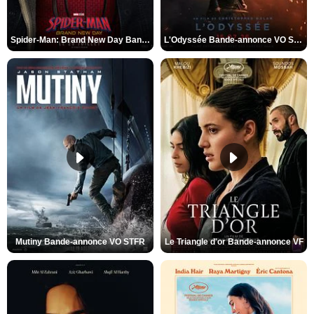
Spider-Man: Brand New Day Bande-annonce VO STFR
L'Odyssée Bande-annonce VO STFR
Mutiny Bande-annonce VO STFR
Le Triangle d'or Bande-annonce VF