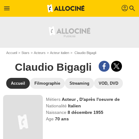
profil
menu
search
Accueil
Stars
Acteurs
Acteur italien
Claudio Bigagli
Claudio Bigagli
Accueil
Filmographie
Streaming
VOD, DVD
Métiers
Acteur
,
D'après l'oeuvre de
Nationalité
Italien
Naissance
8 décembre 1955
Age
70
ans