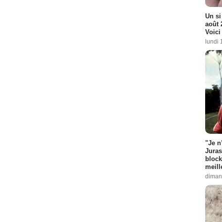
Un si
août 
Voici
lundi 
"Je n
Juras
block
meill
diman