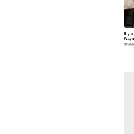
Il y 
Wayne
diman