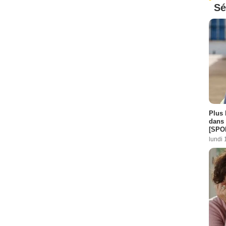
Sé
Plus 
dans 
[SPO
lundi 