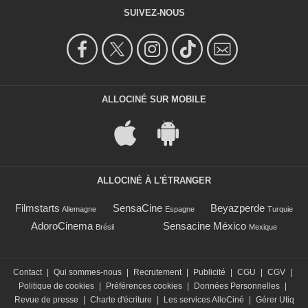
SUIVEZ-NOUS
ALLOCINÉ SUR MOBILE
ALLOCINÉ À L'ÉTRANGER
Filmstarts
SensaCine
Beyazperde
Allemagne
Espagne
Turquie
AdoroCinema
Sensacine México
Brésil
Mexique
Contact
|
Qui sommes-nous
|
Recrutement
|
Publicité
|
CGU
|
CGV
|
Politique de cookies
|
Préférences cookies
|
Données Personnelles
|
Revue de presse
|
Charte d'écriture
|
Les services AlloCiné
|
Gérer Utiq