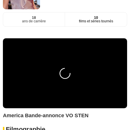
18
10
ans de carrière
films et séries tournés
America Bande-annonce VO STEN
Filmographie