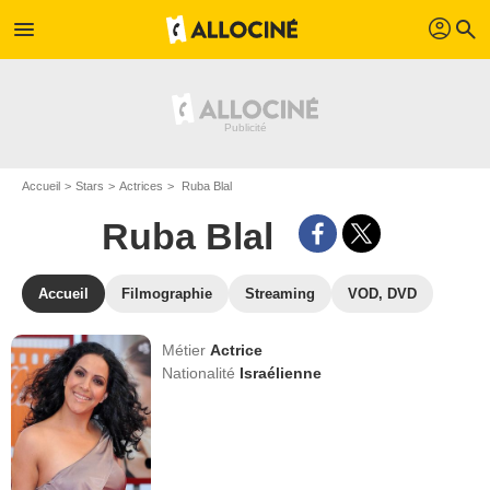
profil
menu
search
Accueil
Stars
Actrices
Ruba Blal
Ruba Blal
Accueil
Filmographie
Streaming
VOD, DVD
Métier
Actrice
Nationalité
Israélienne