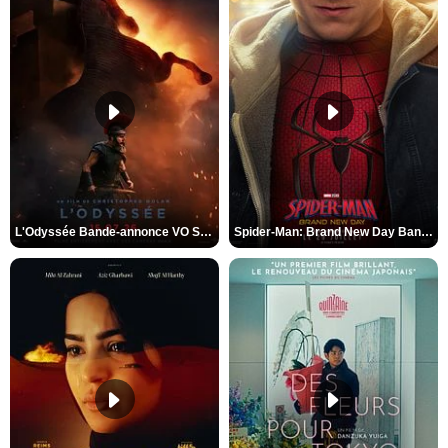
L'Odyssée Bande-annonce VO STFR
Spider-Man: Brand New Day Bande-annonce VO STFR