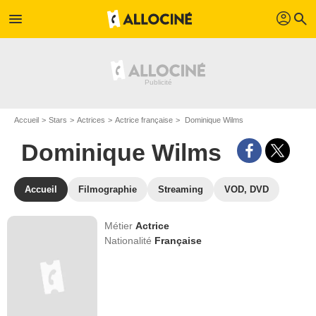
profil
menu
search
Accueil
Stars
Actrices
Actrice française
Dominique Wilms
Dominique Wilms
Accueil
Filmographie
Streaming
VOD, DVD
Métier
Actrice
Nationalité
Française