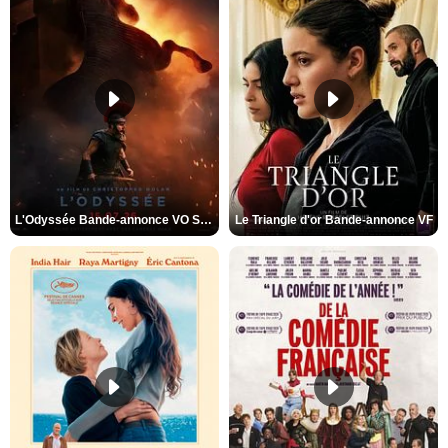
L'Odyssée Bande-annonce VO STFR
Le Triangle d'or Bande-annonce VF