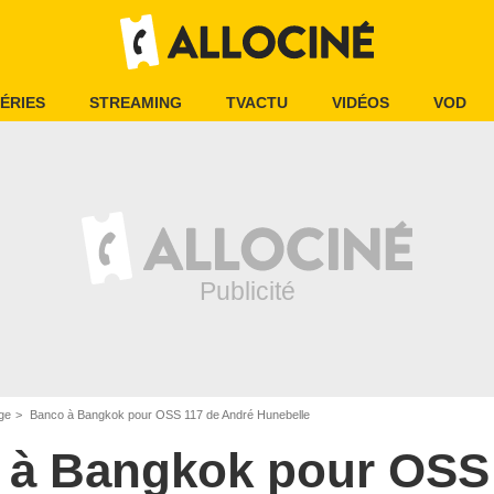
ÉRIES
STREAMING
TVACTU
VIDÉOS
VOD
ge
Banco à Bangkok pour OSS 117 de André Hunebelle
 à Bangkok pour OSS