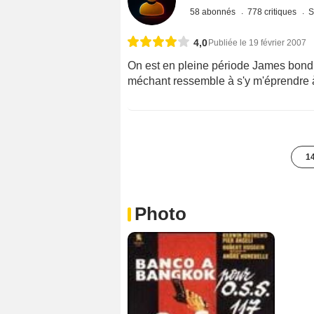
58 abonnés
778 critiques
S
4,0
Publiée le 19 février 2007
On est en pleine période James bondie
méchant ressemble à s'y m'éprendre à
14
Photo