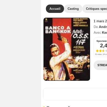
Accueil
Casting
Critiques spec
1 mars 
De
Andr
Avec
Ke
Spectate
2,
91 notes, 14 cr
STREA