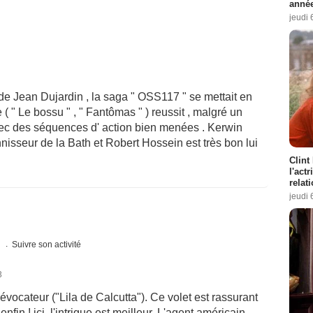
année
jeudi 
de Jean Dujardin , la saga " OSS117 " se mettait en
( " Le bossu " , " Fantômas " ) reussit , malgré un
 avec des séquences d' action bien menées . Kerwin
isseur de la Bath et Robert Hossein est très bon lui
Clint
l'act
relat
jeudi 
s
Suivre son activité
3
évocateur ("Lila de Calcutta"). Ce volet est rassurant
nfin ! ici, l'intrigue est meilleur. L'agent américain