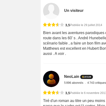
Un visiteur
3,5
Publiée le 29 juillet 2014
Bien avant les aventures parodiques 
route dans les 60' s . André Hunebelle 
scénario faible , a faire un bon film
Matthews est excellent en Hubert Bonn
aussi . A voir .
NeoLain
5 896 abonnés
4 743 critique
3,5
Publiée le 6 novembre 201
Tiré d'un roman au titre un peu moins 
parce que le cadre est là certes. Mais e