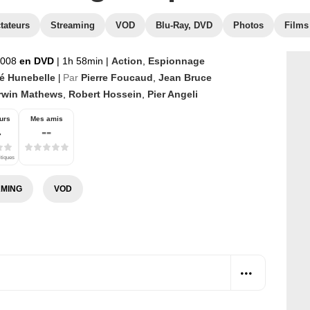
tateurs
Streaming
VOD
Blu-Ray, DVD
Photos
Films
2008
en DVD
|
1h 58min
|
Action
,
Espionnage
é Hunebelle
Par
Pierre Foucaud
,
Jean Bruce
|
rwin Mathews
,
Robert Hossein
,
Pier Angeli
urs
Mes amis
4
--
itiques
MING
VOD