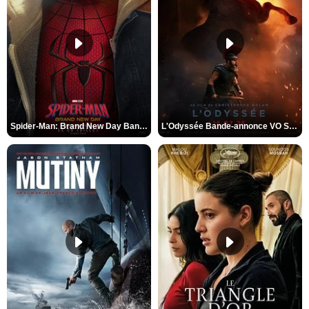
Spider-Man: Brand New Day Bande-annonce VO STFR
L'Odyssée Bande-annonce VO STFR