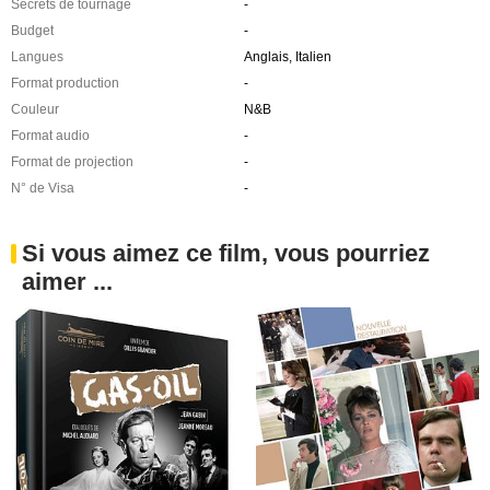
Secrets de tournage
-
Budget
-
Langues
Anglais, Italien
Format production
-
Couleur
N&B
Format audio
-
Format de projection
-
N° de Visa
-
Si vous aimez ce film, vous pourriez
aimer ...