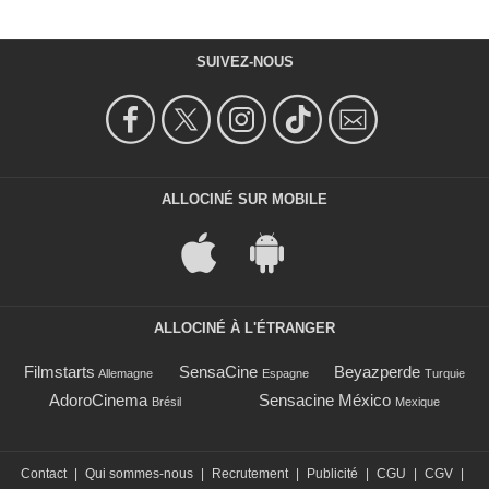
SUIVEZ-NOUS
ALLOCINÉ SUR MOBILE
ALLOCINÉ À L'ÉTRANGER
Filmstarts
SensaCine
Beyazperde
Allemagne
Espagne
Turquie
AdoroCinema
Sensacine México
Brésil
Mexique
Contact
|
Qui sommes-nous
|
Recrutement
|
Publicité
|
CGU
|
CGV
|