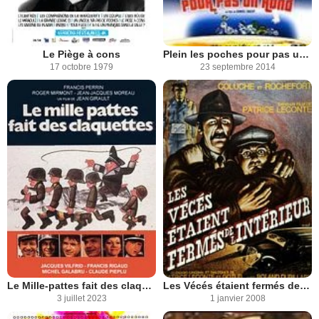
Le Piège à cons
Plein les poches pour pas un rond
17 octobre 1979
23 septembre 2014
Le Mille-pattes fait des claquettes
Les Vécés étaient fermés de l'intérieur
3 juillet 2023
1 janvier 2008