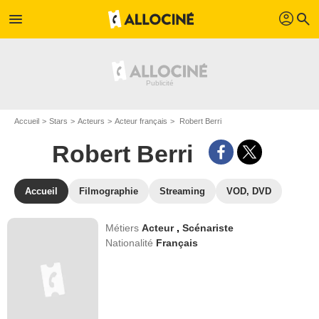
profil
menu
search
Accueil
Stars
Acteurs
Acteur français
Robert Berri
Robert Berri
Accueil
Filmographie
Streaming
VOD, DVD
Métiers
Acteur
,
Scénariste
Nationalité
Français