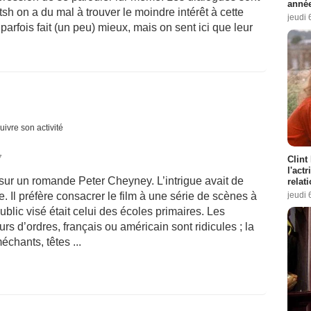
année
sh on a du mal à trouver le moindre intérêt à cette
jeudi 
arfois fait (un peu) mieux, mais on sent ici que leur
uivre son activité
7
Clint
l'act
ur un romande Peter Cheyney. L’intrigue avait de
relat
jeudi 
re. Il préfère consacrer le film à une série de scènes à
blic visé était celui des écoles primaires. Les
s d’ordres, français ou américain sont ridicules ; la
échants, têtes ...