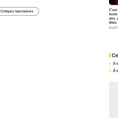
C'est
 Critiques Spectateurs
toute
ans, 
têtes
jeudi 
Ce
À t
À t