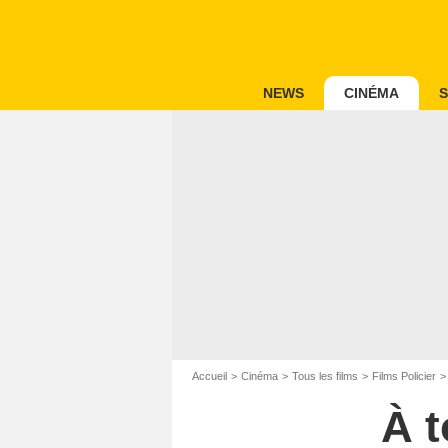
NEWS
CINÉMA
S
Accueil
Cinéma
Tous les films
Films Policier
À t