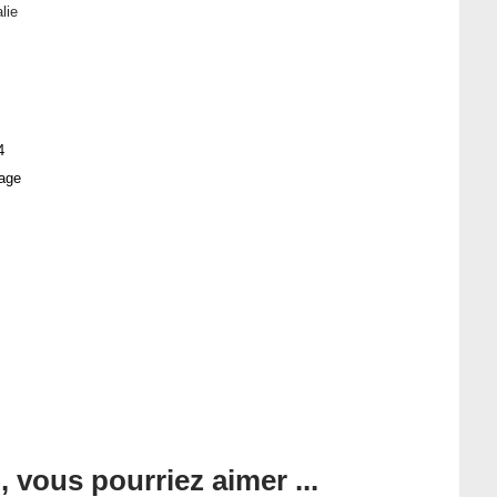
alie
4
age
, vous pourriez aimer ...