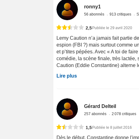
ronny1
56 abonnés
913 critiques
S
2,5
Publiée le 29 avril 2020
Lemy Caution n’a jamais fait partie 
espion (FBI ?) mais surtout comme un 
et p’tites pépées. Avec « A toi de fa
comédie, la scène finale, très lactée
Caution (Eddie Constantine) alterne le
Lire plus
Gérard Delteil
257 abonnés
2 078 critiques
1,5
Publiée le 8 juillet 2016
Dès le début, Constantine donne l'im