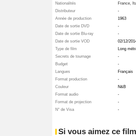
Nationalités
France
,
It
Distributeur
-
Année de production
1963
Date de sortie DVD
-
Date de sortie Blu-ray
-
Date de sortie VOD
02/12/201
Type de film
Long métr
Secrets de tournage
-
Budget
-
Langues
Français
Format production
-
Couleur
N&B
Format audio
-
Format de projection
-
N° de Visa
-
Si vous aimez ce film