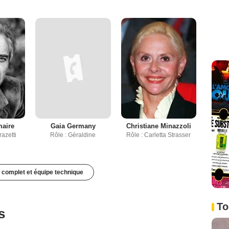
maire
Gaia Germany
Christiane Minazzoli
razetti
Rôle : Géraldine
Rôle : Carletta Strasser
 complet et équipe technique
To
s