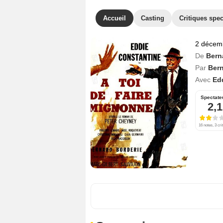
Accueil
Casting
Critiques spec
2 décem
De
Bern
Par
Bern
Avec
Ed
Spectate
2,1
16 notes, 3 cri