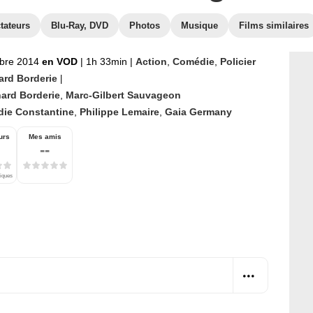
tateurs
Blu-Ray, DVD
Photos
Musique
Films similaires
bre 2014
en VOD
|
1h 33min
|
Action
,
Comédie
,
Policier
ard Borderie
|
ard Borderie
,
Marc-Gilbert Sauvageon
die Constantine
,
Philippe Lemaire
,
Gaia Germany
urs
Mes amis
--
tiques