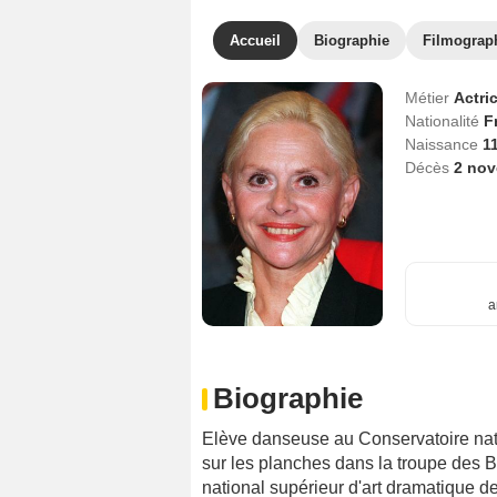
Accueil
Biographie
Filmograp
Métier
Actri
Nationalité
F
Naissance
11
Décès
2 no
a
Biographie
Elève danseuse au Conservatoire nati
sur les planches dans la troupe des 
national supérieur d'art dramatique de