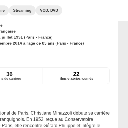
hie
Streaming
VOD, DVD
ce
rançaise
 juillet 1931
(Paris - France)
vembre 2014
à l'age de 83 ans (Paris - France)
36
22
ns de carrière
films et séries tournés
onal de Paris, Christiane Minazzoli débute sa carrière
Branquignols. En 1952, reçue au Conservatoire
 Paris, elle rencontre Gérard Philippe et intègre le