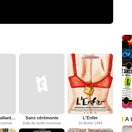
Le Maître de Ballantrae
Sans cérémonie
L'Enfer
A 
inconnue
Date de sortie inconnue
16 février 1994