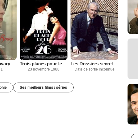
vary
Trois places pour le 26
Les Dossiers secrets de l'inspecteur Lavardin
91
23 novembre 1988
Date de sortie inconnue
phie
Ses meilleurs films / séries