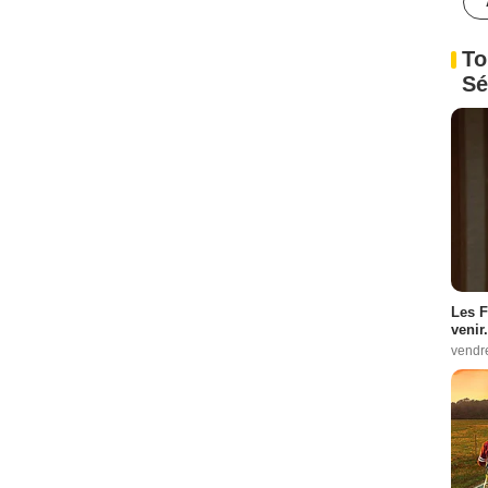
To
Sé
Les F
venir.
vendr