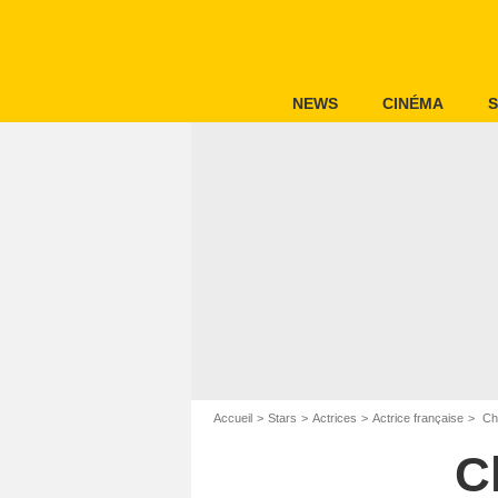
NEWS
CINÉMA
S
Accueil
Stars
Actrices
Actrice française
Chr
C