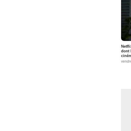
Netfl
dont 
ciném
vendr