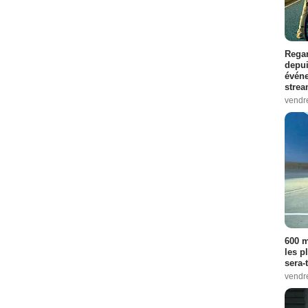
Regar
depui
événe
strea
vendr
600 m
les p
sera-
vendr