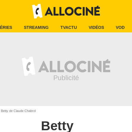
ÉRIES
STREAMING
TVACTU
VIDÉOS
VOD
Betty de Claude Chabrol
Betty