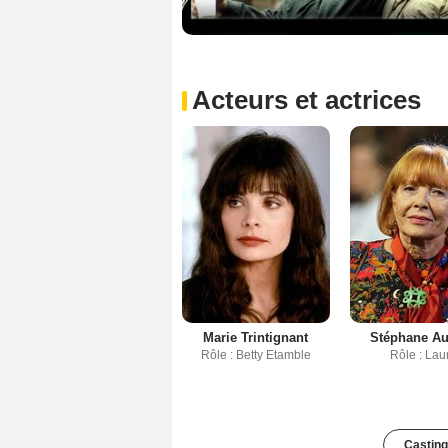
Acteurs et actrices
Marie Trintignant
Stéphane A
Rôle : Betty Etamble
Rôle : Lau
Casting