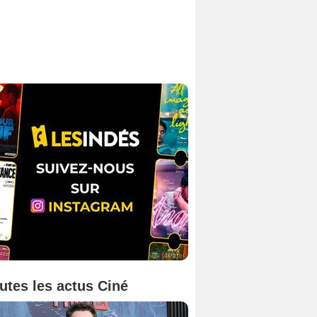
utes les actus Ciné