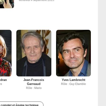
udran
Jean-Francois
Yves Lambrecht
Garreaud
re
Rôle : Guy Etamble
Rôle : Mario
 complet et équipe technique