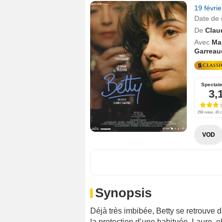
19 févri
Date de 
De
Clau
Avec
Mar
Garreau
Spectat
3,
298 notes, 40 c
VOD
Synopsis
Déjà très imbibée, Betty se retrouve d
la protection d’une habituée, Laure, 