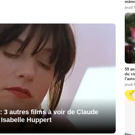
même
jeudi 
59 an
du ci
l'avi
jeudi 
: 3 autres films à voir de Claude
 Isabelle Huppert