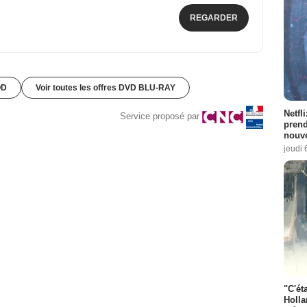
REGARDER
OD
Voir toutes les offres DVD BLU-RAY
Netfl
Service proposé par
prend
nouve
jeudi 
"C'éta
Holla