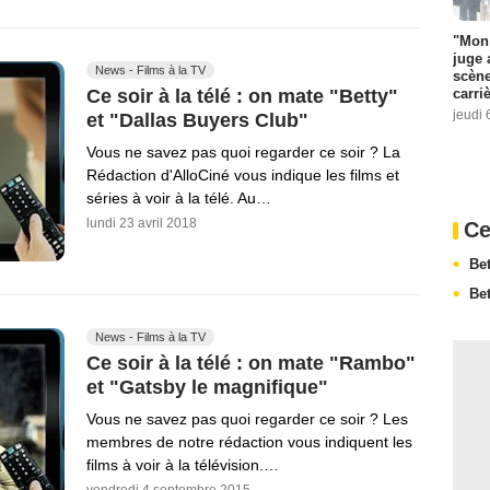
"Mon 
juge 
News - Films à la TV
scène
carri
Ce soir à la télé : on mate "Betty"
jeudi 
et "Dallas Buyers Club"
Vous ne savez pas quoi regarder ce soir ? La
Rédaction d'AlloCiné vous indique les films et
séries à voir à la télé. Au…
lundi 23 avril 2018
Ce
Be
Be
News - Films à la TV
Ce soir à la télé : on mate "Rambo"
et "Gatsby le magnifique"
Vous ne savez pas quoi regarder ce soir ? Les
membres de notre rédaction vous indiquent les
films à voir à la télévision.…
vendredi 4 septembre 2015