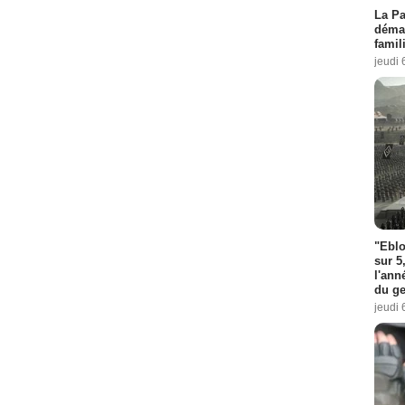
La Pa
démar
famil
jeudi 
"Eblo
sur 5
l'ann
du ge
jeudi 