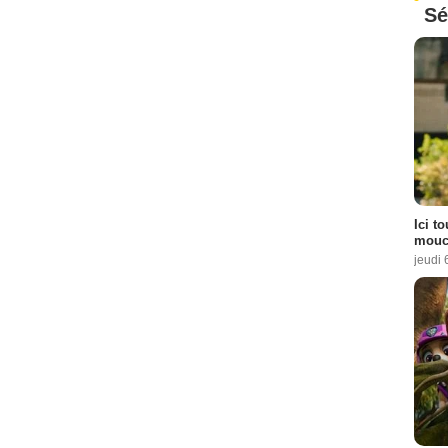
Sé
Ici t
mouch
jeudi 