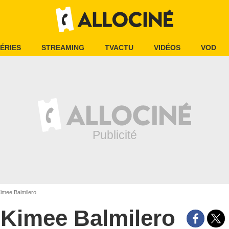
ÉRIES
STREAMING
TVACTU
VIDÉOS
VOD
imee Balmilero
Kimee Balmilero