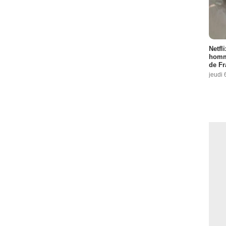
Netfl
homma
de Fr
jeudi 