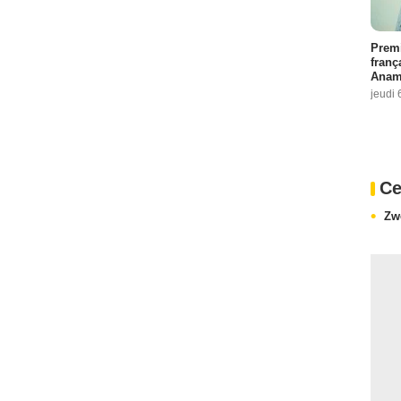
Premi
franç
Anama
jeudi 
Ce
Zw