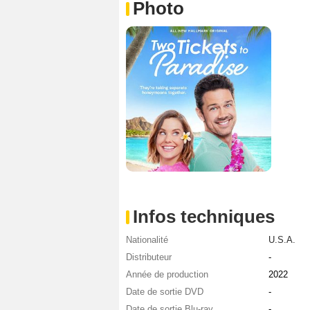
Photo
Infos techniques
Nationalité
U.S.A.
Distributeur
-
Année de production
2022
Date de sortie DVD
-
Date de sortie Blu-ray
-