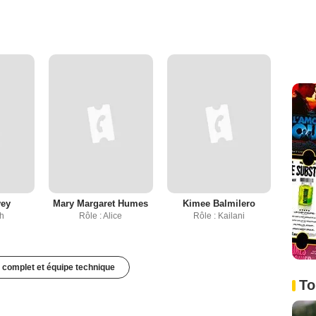
vey
Mary Margaret Humes
Kimee Balmilero
sh
Rôle : Alice
Rôle : Kailani
 complet et équipe technique
To