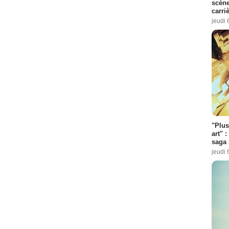
scène
carri
jeudi 
"Plus
art" :
saga 
jeudi 