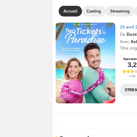
Accueil
Casting
Streaming
24 avril
De
Dust
Avec
As
Titre ori
Spectate
3,2
7 notes
STREA