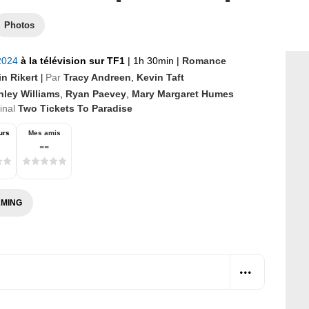
Photos
 2024
à la télévision sur TF1
|
1h 30min
|
Romance
in Rikert
Par
Tracy Andreen
,
Kevin Taft
|
hley Williams
,
Ryan Paevey
,
Mary Margaret Humes
ginal
Two Tickets To Paradise
urs
Mes amis
--
MING