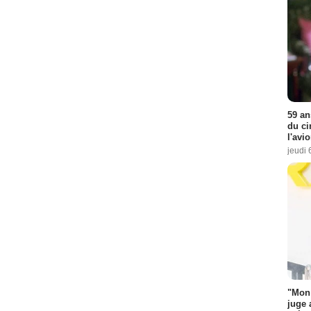
59 an
du ci
l'avi
jeudi 
"Mon 
juge 