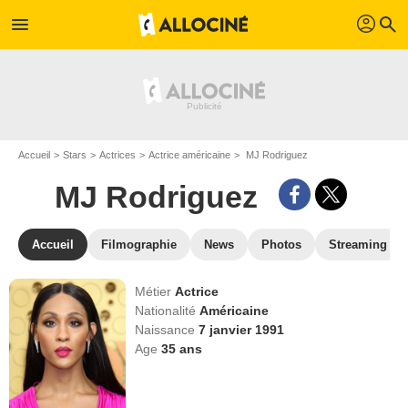
profil
menu
search
Accueil
Stars
Actrices
Actrice américaine
MJ Rodriguez
MJ Rodriguez
Accueil
Filmographie
News
Photos
Streaming
Métier
Actrice
Nationalité
Américaine
Naissance
7 janvier 1991
Age
35
ans