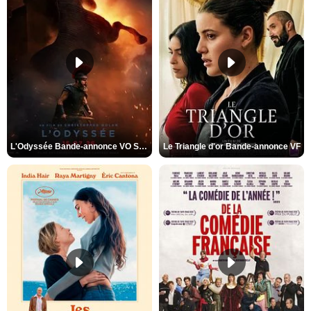
L'Odyssée Bande-annonce VO STFR
Le Triangle d'or Bande-annonce VF