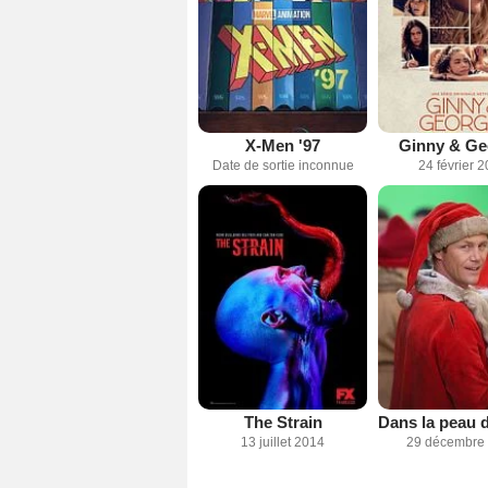
X-Men '97
Ginny & Ge
Date de sortie inconnue
24 février 
The Strain
13 juillet 2014
29 décembre