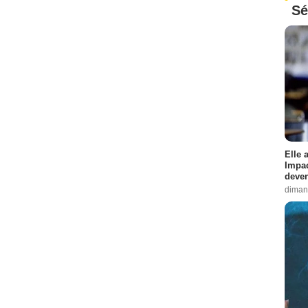
Sé
Elle 
Impac
deven
diman