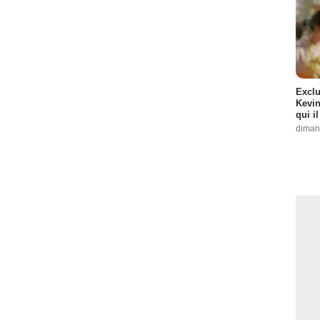
Exclu
Kevin
qui i
diman