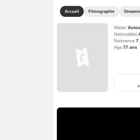
Accueil
Filmographie
Streami
Métier
Acteu
Nationalités
Naissance
7 
Age
77
ans
a