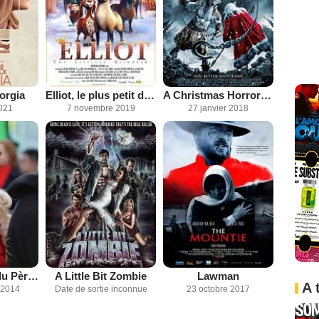
orgia
Elliot, le plus petit des rennes
A Christmas Horror Story
2021
7 novembre 2019
27 janvier 2018
Dans la peau du Père Noël
A Little Bit Zombie
Lawman
A 
 2014
Date de sortie inconnue
23 octobre 2017