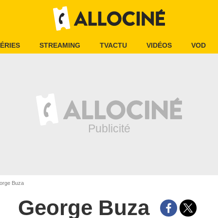
ÉRIES
STREAMING
TVACTU
VIDÉOS
VOD
rge Buza
George Buza