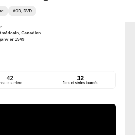
ng
VOD, DVD
r
Américain,
Canadien
janvier 1949
42
32
ns de carrière
films et séries tournés