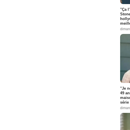
"Ça l
Stone
holly
meill
diman
"Je n
49 an
maiso
série 
diman