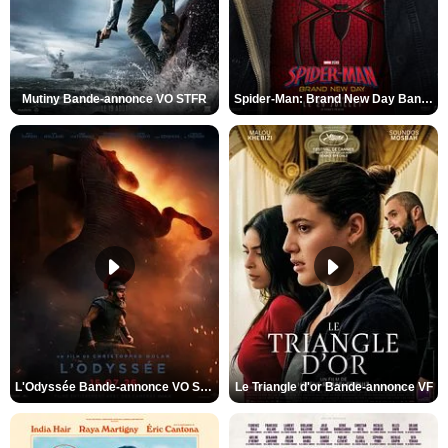
Mutiny Bande-annonce VO STFR
Spider-Man: Brand New Day Bande-annonce VO STFR
L'Odyssée Bande-annonce VO STFR
Le Triangle d'or Bande-annonce VF