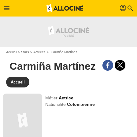
profil
menu
search
Accueil
Stars
Actrices
Carmiña Martínez
Carmiña Martínez
Accueil
Métier
Actrice
Nationalité
Colombienne