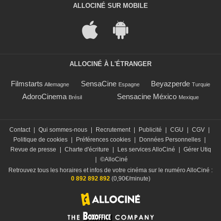
ALLOCINÉ SUR MOBILE
ALLOCINÉ À L'ÉTRANGER
Filmstarts
SensaCine
Beyazperde
Allemagne
Espagne
Turquie
AdoroCinema
Sensacine México
Brésil
Mexique
Contact
|
Qui sommes-nous
|
Recrutement
|
Publicité
|
CGU
|
CGV
|
Politique de cookies
|
Préférences cookies
|
Données Personnelles
|
Revue de presse
|
Charte d'écriture
|
Les services AlloCiné
|
Gérer Utiq
|
©AlloCiné
Retrouvez tous les horaires et infos de votre cinéma sur le numéro AlloCiné :
0 892 892 892
(0,90€/minute)