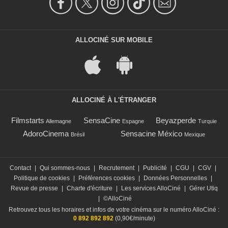
ALLOCINÉ SUR MOBILE
ALLOCINÉ À L'ÉTRANGER
Filmstarts
SensaCine
Beyazperde
Allemagne
Espagne
Turquie
AdoroCinema
Sensacine México
Brésil
Mexique
Contact
|
Qui sommes-nous
|
Recrutement
|
Publicité
|
CGU
|
CGV
|
Politique de cookies
|
Préférences cookies
|
Données Personnelles
|
Revue de presse
|
Charte d'écriture
|
Les services AlloCiné
|
Gérer Utiq
|
©AlloCiné
Retrouvez tous les horaires et infos de votre cinéma sur le numéro AlloCiné :
0 892 892 892
(0,90€/minute)