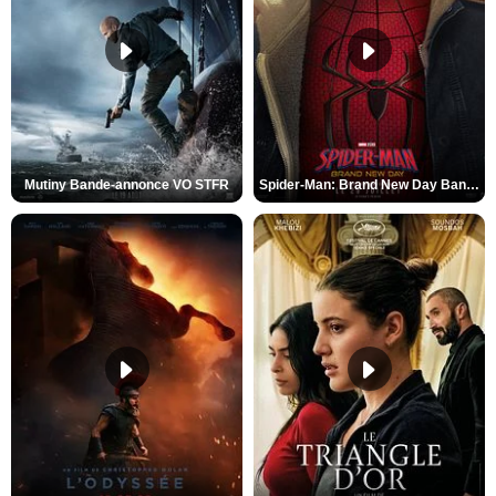
Mutiny Bande-annonce VO STFR
Spider-Man: Brand New Day Bande-annonce VO STFR