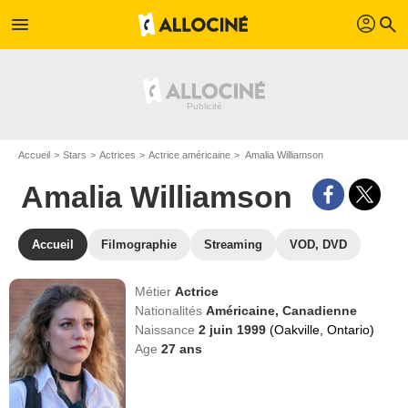
profil
menu
search
Accueil
Stars
Actrices
Actrice américaine
Amalia Williamson
Amalia Williamson
Accueil
Filmographie
Streaming
VOD, DVD
Métier
Actrice
Nationalités
Américaine,
Canadienne
Naissance
2 juin 1999
(Oakville, Ontario)
Age
27
ans