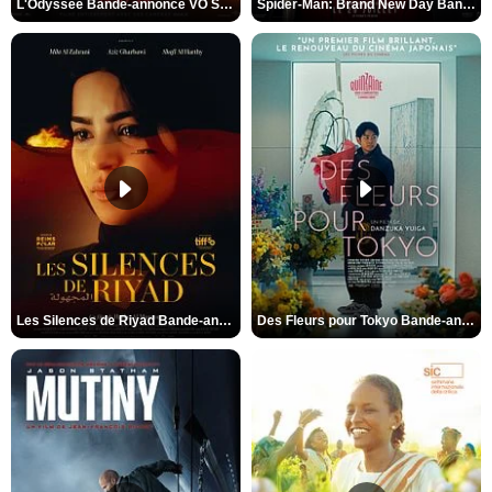
L'Odyssée Bande-annonce VO STFR
Spider-Man: Brand New Day Bande-annonce VO STFR
Les Silences de Riyad Bande-annonce VO STFR
Des Fleurs pour Tokyo Bande-annonce VO STFR