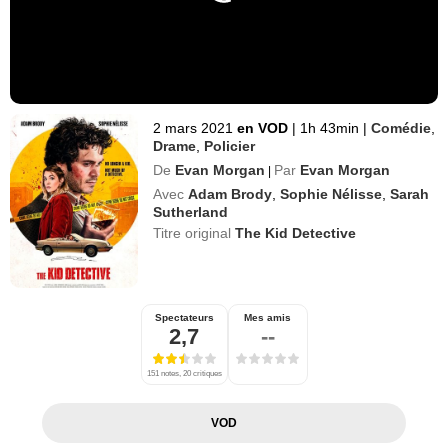
2 mars 2021
en VOD
|
1h 43min
|
Comédie
,
Drame
,
Policier
De
Evan Morgan
Par
Evan Morgan
|
Avec
Adam Brody
,
Sophie Nélisse
,
Sarah
Sutherland
Titre original
The Kid Detective
Spectateurs
Mes amis
2,7
--
151 notes, 20 critiques
VOD