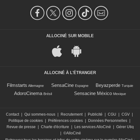
ALLOCINÉ SUR MOBILE
ALLOCINÉ À L'ÉTRANGER
Filmstarts
SensaCine
Beyazperde
Allemagne
Espagne
Turquie
AdoroCinema
Sensacine México
Brésil
Mexique
Contact
|
Qui sommes-nous
|
Recrutement
|
Publicité
|
CGU
|
CGV
|
Politique de cookies
|
Préférences cookies
|
Données Personnelles
|
Revue de presse
|
Charte d'écriture
|
Les services AlloCiné
|
Gérer Utiq
|
©AlloCiné
Retrouvez tous les horaires et infos de votre cinéma sur le numéro AlloCiné :