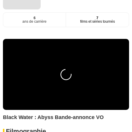
6
7
ans de carrière
films et séries tournés
Black Water : Abyss Bande-annonce VO
Filmographie