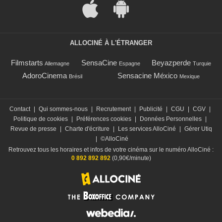
ALLOCINÉ À L'ÉTRANGER
Filmstarts
SensaCine
Beyazperde
Allemagne
Espagne
Turquie
AdoroCinema
Sensacine México
Brésil
Mexique
Contact
|
Qui sommes-nous
|
Recrutement
|
Publicité
|
CGU
|
CGV
|
Politique de cookies
|
Préférences cookies
|
Données Personnelles
|
Revue de presse
|
Charte d'écriture
|
Les services AlloCiné
|
Gérer Utiq
|
©AlloCiné
Retrouvez tous les horaires et infos de votre cinéma sur le numéro AlloCiné :
0 892 892 892
(0,90€/minute)