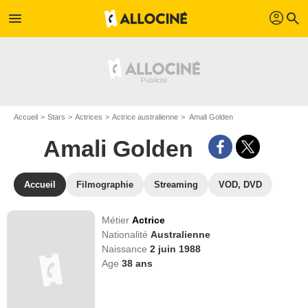
profil
menu
search
Accueil
Stars
Actrices
Actrice australienne
Amali Golden
Amali Golden
Accueil
Filmographie
Streaming
VOD, DVD
Métier
Actrice
Nationalité
Australienne
Naissance
2 juin 1988
Age
38
ans