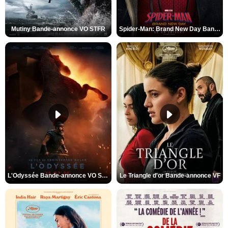
Mutiny Bande-annonce VO STFR
Spider-Man: Brand New Day Bande-annonce VO STFR
L'Odyssée Bande-annonce VO STFR
Le Triangle d'or Bande-annonce VF