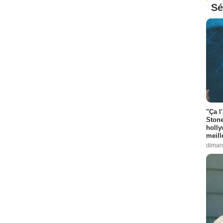
Sé
"Ça l
Stone
holly
meill
diman