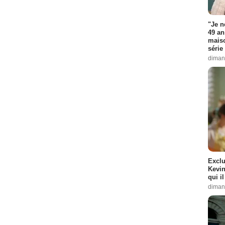
"Je n
49 an
maiso
série 
diman
Exclu
Kevin
qui i
diman