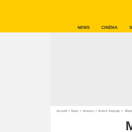
NEWS
CINÉMA
S
Accueil
Stars
Acteurs
Acteur français
Maxi