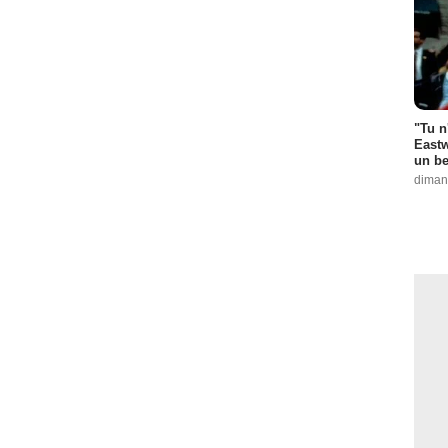
"Tu n
Eastw
un be
diman