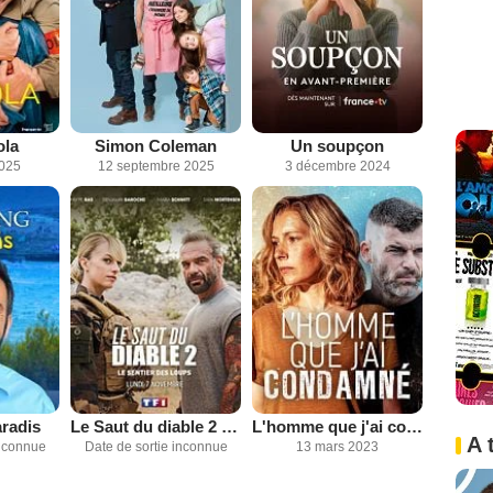
ola
Simon Coleman
Un soupçon
2025
12 septembre 2025
3 décembre 2024
radis
Le Saut du diable 2 : le sentier des loups
L'homme que j'ai condamné
A 
inconnue
Date de sortie inconnue
13 mars 2023