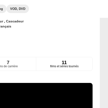
ng
VOD, DVD
eur
,
Cascadeur
rançais
7
11
ns de carrière
films et séries tournés