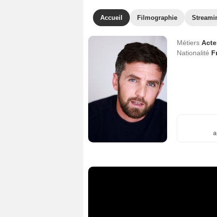
Accueil
Filmographie
Streami
Métiers
Act
Nationalité
F
a