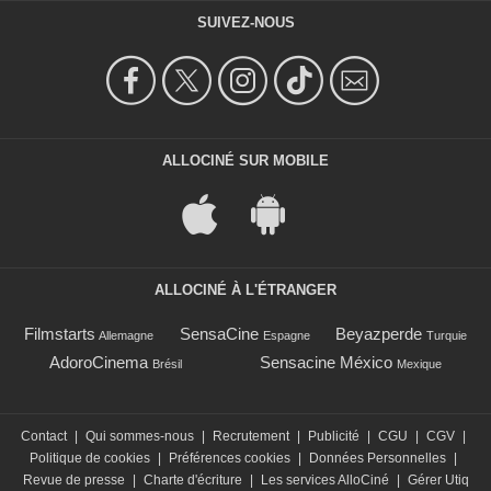
SUIVEZ-NOUS
ALLOCINÉ SUR MOBILE
ALLOCINÉ À L'ÉTRANGER
Filmstarts
SensaCine
Beyazperde
Allemagne
Espagne
Turquie
AdoroCinema
Sensacine México
Brésil
Mexique
Contact
|
Qui sommes-nous
|
Recrutement
|
Publicité
|
CGU
|
CGV
|
Politique de cookies
|
Préférences cookies
|
Données Personnelles
|
Revue de presse
|
Charte d'écriture
|
Les services AlloCiné
|
Gérer Utiq