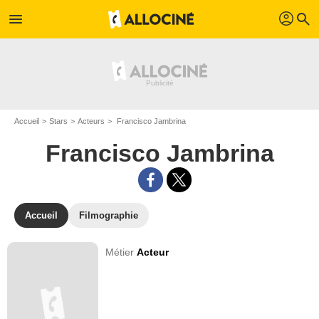
profil
menu
search
Accueil
Stars
Acteurs
Francisco Jambrina
Francisco Jambrina
Accueil
Filmographie
Métier
Acteur