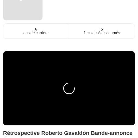
6
5
ans de carrière
films et séries tournés
Rétrospective Roberto Gavaldón Bande-annonce