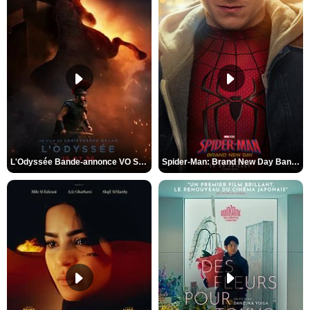
L'Odyssée Bande-annonce VO STFR
Spider-Man: Brand New Day Bande-annonce VO STFR